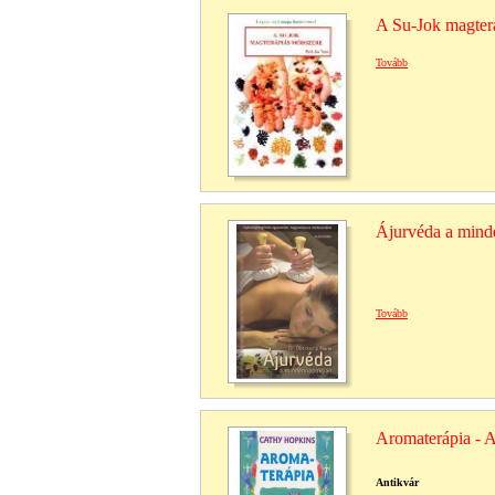
A Su-Jok magter
Tovább
Ájurvéda a mind
Tovább
Aromaterápia - Am
Antikvár