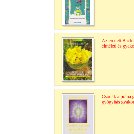
Az eredeti Bach 
elméleti és gyako
Csodák a prána g
gyógyítás gyakor