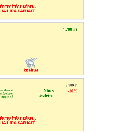
4,700 Ft
2,980 Ft
án élnek át
Nincs
-10%
sségeiknek
készleten
 megfelelő