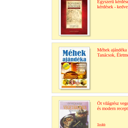
Egyszerű kérdése
kérdések - kedv
Méhek ajándéka 
Tanácsok, Életm
Öt világrész veg
és modern recept
Tovább