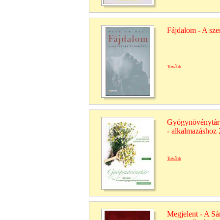
Fájdalom - A sz
Tovább
Gyógynövénytár 
- alkalmazáshoz 2
Tovább
Megjelent - A Sá