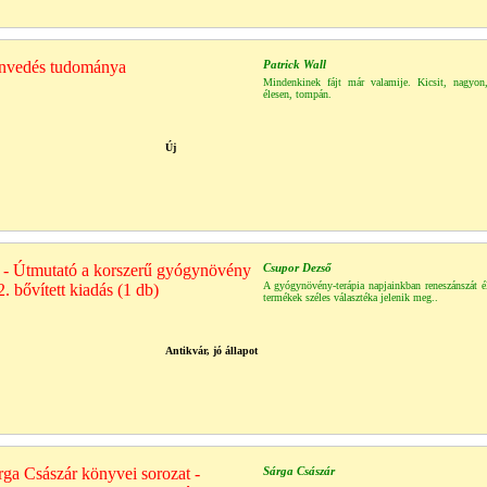
envedés tudománya
Patrick Wall
Mindenkinek fájt már valamije. Kicsit, nagyon,
élesen, tompán.
Új
- Útmutató a korszerű gyógynövény
Csupor Dezső
A gyógynövény-terápia napjainkban reneszánszát é
. bővített kiadás (1 db)
termékek széles választéka jelenik meg..
Antikvár, jó állapot
rga Császár könyvei sorozat -
Sárga Császár