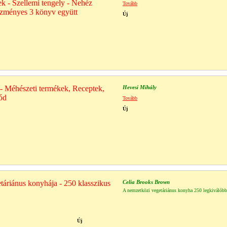
k - Szellemi tengely - Nehéz
Tovább
ezményes 3 könyv együtt
Új
- Méhészeti termékek, Receptek,
Hevesi Mihály
ód
Tovább
Új
etáriánus konyhája - 250 klasszikus
Celia Brooks Brown
A nemzetközi vegetáriánus konyha 250 legkiválóbb
Új