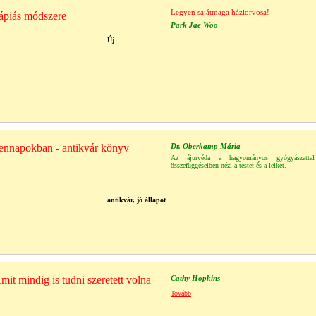
Legyen sajátmaga háziorvosa!
ápiás módszere
Park Jae Woo
Új
ennapokban - antikvár könyv
Dr. Oberkamp Mária
Az ájurvéda a hagyományos gyógyászatta
összefüggéseiben nézi a testet és a lelket.
antikvár, jó állapot
it mindig is tudni szeretett volna
Cathy Hopkins
Tovább