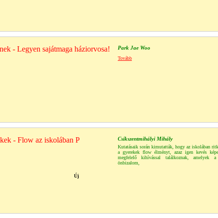
nek - Legyen sajátmaga háziorvosa!
Park Jae Woo
Tovább
kek - Flow az iskolában P
Csíkszentmihályi Mihály
Kutatásaik során kimutatták, hogy az iskolában ritk
a gyerekek flow élményt, azaz igen kevés képe
megfelelő kihívással találkoznak, amelyek a
önbizalom,
Új