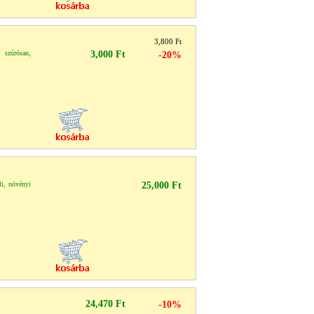
3,800 Ft
 szúrósan,
3,000 Ft
-20%
li, növényi
25,000 Ft
24,470 Ft
-10%