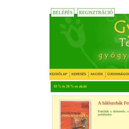
BELÉPÉS
REGISZTRÁCIÓ
KEZDŐLAP
KERESÉS
AKCIÓK
ÚJDONSÁGO
10 % és 20 %-os akció
A hálószobák Fen
Praktikák a társkeresés, 
problémáira