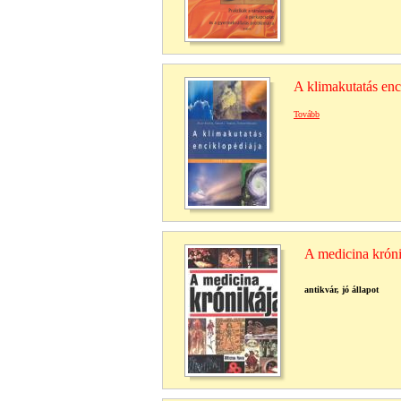
A klimakutatás enc
Tovább
A medicina króni
antikvár, jó állapot