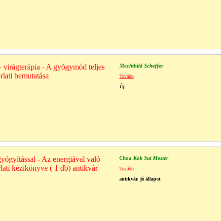
- virágterápia - A gyógymód teljes
Mechthild Scheffer
rlati bemutatása
Tovább
Új
yógyítással - Az energiával való
Choa Kok Sui Mester
lati kézikönyve ( 1 db) antikvár
Tovább
antikvár, jó állapot