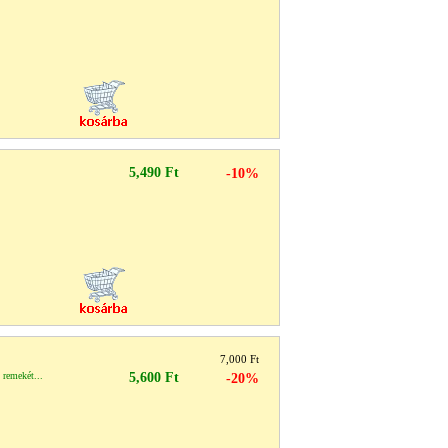
5,490 Ft
-10%
7,000 Ft
 remekét...
5,600 Ft
-20%