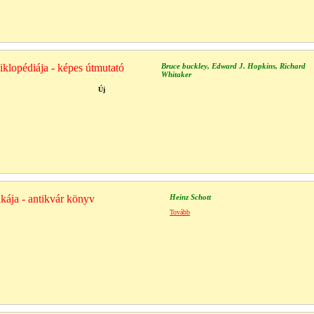
iklopédiája - képes útmutató
Bruce buckley, Edward J. Hopkins, Richard
Whitaker
Új
kája - antikvár könyv
Heinz Schott
Tovább