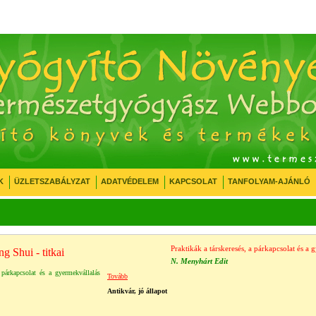
K
ÜZLETSZABÁLYZAT
ADATVÉDELEM
KAPCSOLAT
TANFOLYAM-AJÁNLÓ
Praktikák a társkeresés, a párkapcsolat és a
g Shui - titkai
N. Menyhárt Edit
a párkapcsolat és a gyermekvállalás
Tovább
Antikvár, jó állapot