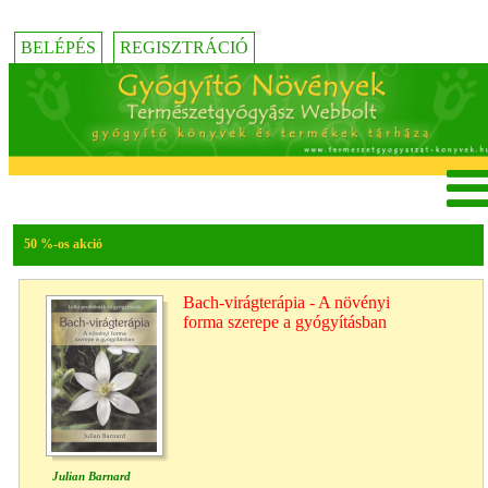
BELÉPÉS
REGISZTRÁCIÓ
50 %-os akció
Bach-virágterápia - A növényi
forma szerepe a gyógyításban
Julian Barnard