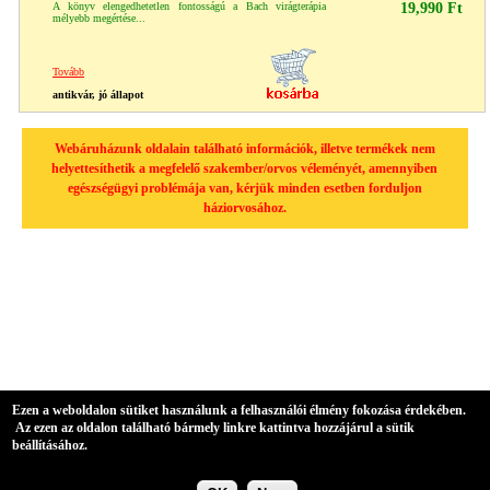
A könyv elengedhetetlen fontosságú a Bach virágterápia
19,990 Ft
mélyebb megértése...
Tovább
antikvár, jó állapot
Webáruházunk oldalain található információk, illetve termékek nem
helyettesíthetik a megfelelő szakember/orvos véleményét, amennyiben
egészségügyi problémája van, kérjük minden esetben forduljon
háziorvosához.
Ezen a weboldalon sütiket használunk a felhasználói élmény fokozása érdekében.
Az ezen az oldalon található bármely linkre kattintva hozzájárul a sütik
beállításához.