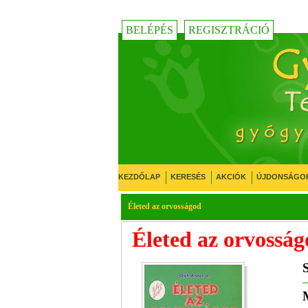
BELÉPÉS
REGISZTRÁCIÓ
KEZDŐLAP
KERESÉS
AKCIÓK
ÚJDONSÁGO
Életed az orvosságod
Életed az orvossá