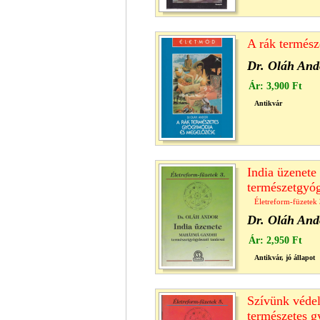
A rák termés
Dr. Oláh And
Ár:
3,900 Ft
Antikvár
India üzenet
természetgyóg
Életreform-füzetek 
Dr. Oláh And
Ár:
2,950 Ft
Antikvár, jó állapot
Szívünk védel
természetes 