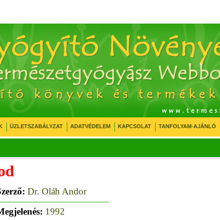
K
ÜZLETSZABÁLYZAT
ADATVÉDELEM
KAPCSOLAT
TANFOLYAM-AJÁNLÓ
god
Szerző:
Dr. Oláh Andor
Megjelenés:
1992