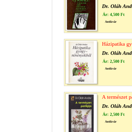
Dr. Oláh And
Ár:
4,500 Ft
Antikvár
Házipatika g
Dr. Oláh And
Ár:
2,500 Ft
Antikvár
A természet p
Dr. Oláh And
Ár:
2,500 Ft
Antikvár