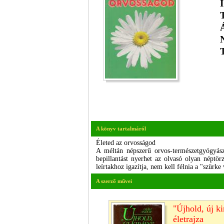
A könyv tartalmáról
Életed az orvosságod
A méltán népszerű orvos-természetgyógyás
bepillantást nyerhet az olvasó olyan néptör
leírtakhoz igazítja, nem kell félnia a "szürk
A szerző művei
"Újhold, új k
életrajza