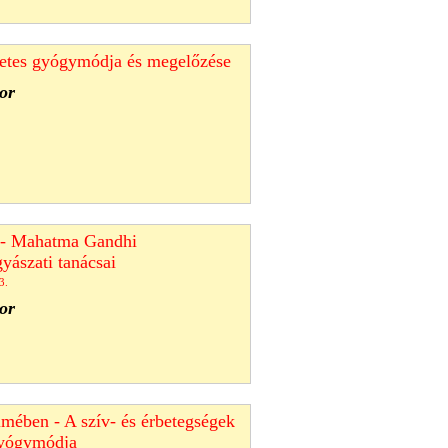
zetes gyógymódja és megelőzése
or
e - Mahatma Gandhi
yászati tanácsai
3.
or
mében - A szív- és érbetegségek
gyógymódja