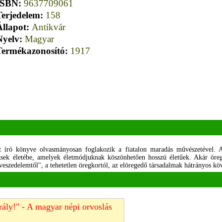
ISBN:
9637709061
Terjedelem:
158
Állapot:
Antikvár
Nyelv:
Magyar
Termékazonosító:
1917
z író könyve olvasmányosan foglakozik a fiatalon maradás művészetével. A
zsek életébe, amelyek életmódjuknak köszönhetően hosszú életűek. Akár öreg, 
e veszedelemtől", a tehetetlen öregkortól, az elöregedő társadalmak hátrányos k
irály!" - A magyar népi orvoslás