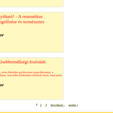
ítható! - A reumatikus
gelőzése és természetes
or
Kisebbrendűségi érzésünk
, mint életünket gyökeresen megváltoztatni, a
 lépni, testi-lelki értelemben többnek lenni, mint amik
or
1
2
3
következő ›
utolsó »