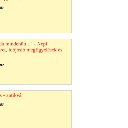
or
da mindenütt..." - Népi
ret, időjósló megfigyelések és
or
z - antikvár
or