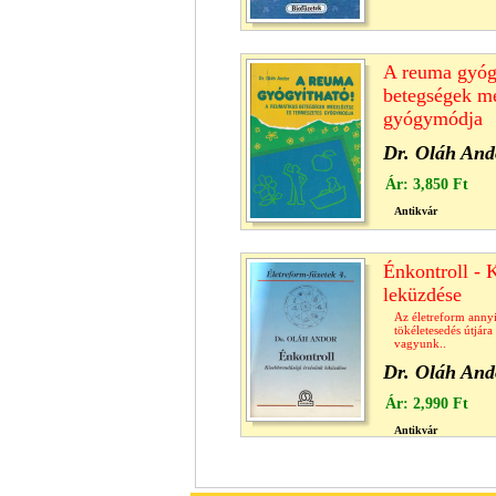
A reuma gyógy
betegségek me
gyógymódja
Dr. Oláh And
Ár:
3,850 Ft
Antikvár
Énkontroll - 
leküzdése
Az életreform annyi
tökéletesedés útjára
vagyunk..
Dr. Oláh And
Ár:
2,990 Ft
Antikvár