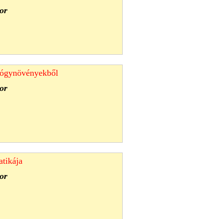
or
yógynövényekből
or
atikája
or