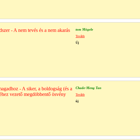
zer - A nem tevés és a nem akarás
tom Mögele
Tovább
Új
agadhoz - A siker, a boldogság (és a
Chade-Meng Tan
éséhez vezető megdöbbentő ösvény
Tovább
új