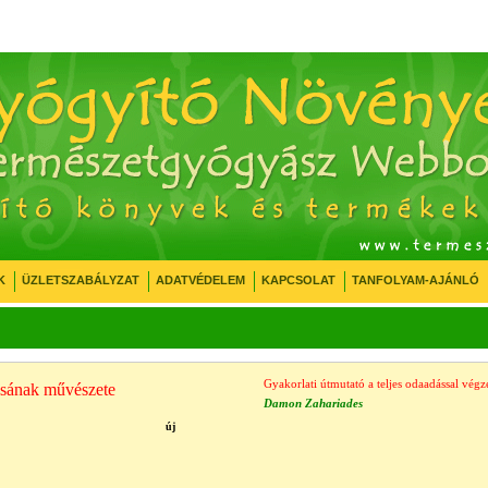
K
ÜZLETSZABÁLYZAT
ADATVÉDELEM
KAPCSOLAT
TANFOLYAM-AJÁNLÓ
Gyakorlati útmutató a teljes odaadással végz
ásának művészete
Damon Zahariades
új