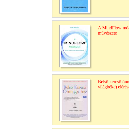
A MindFlow móds
művészete
Belső kereső önm
világbéke) elér