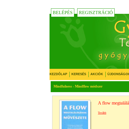
BELÉPÉS
REGISZTRÁCIÓ
KEZDŐLAP
KERESÉS
AKCIÓK
ÚJDONSÁGO
Mindfulness - Mindflow módszer
A flow megtalál
Tovább