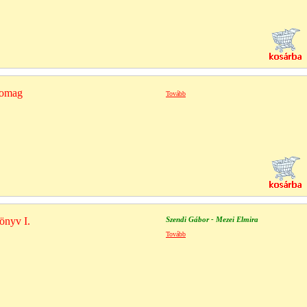
somag
Tovább
önyv I.
Szendi Gábor - Mezei Elmira
Tovább