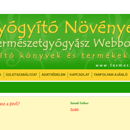
K
ÜZLETSZABÁLYZAT
ADATVÉDELEM
KAPCSOLAT
TANFOLYAM-AJÁNLÓ
hoz a jövő?
Szendi Gábor
Tovább