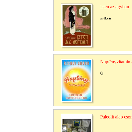
Isten az agyban
antikvár
Napfényvitamin -
Új
Paleolit alap cs