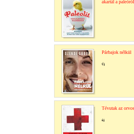
akartál a paleór
Párbajok nélkül
Új
Tévutak az orvo
új