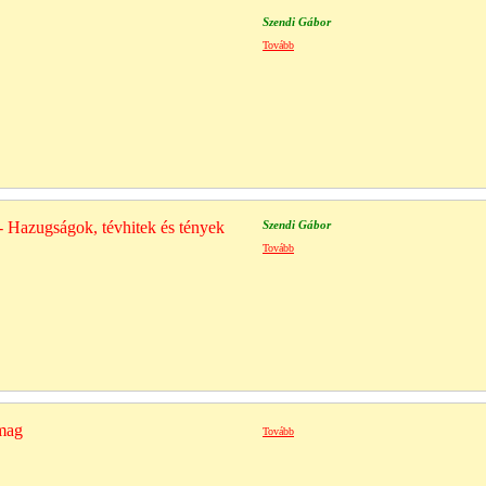
Szendi Gábor
Tovább
 Hazugságok, tévhitek és tények
Szendi Gábor
Tovább
omag
Tovább