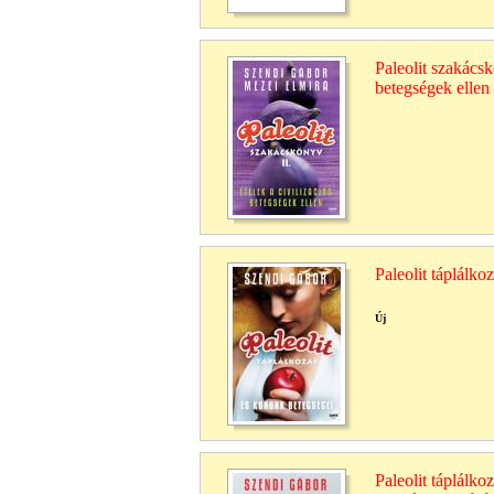
Paleolit szakácsk
betegségek ellen
Paleolit táplálko
Új
Paleolit táplálk