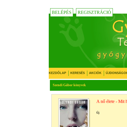
BELÉPÉS
REGISZTRÁCIÓ
KEZDŐLAP
KERESÉS
AKCIÓK
ÚJDONSÁGO
Szendi Gábor könyvek
A nő élete - Mit 
Új