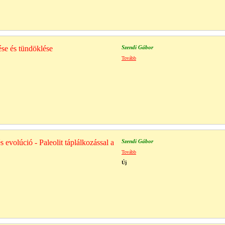
se és tündöklése
Szendi Gábor
Tovább
 evolúció - Paleolit táplálkozással a
Szendi Gábor
Tovább
Új