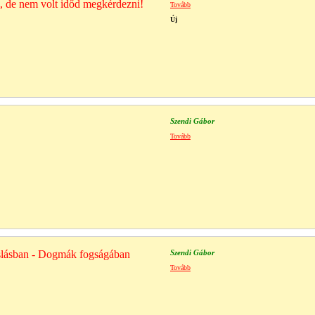
ól, de nem volt időd megkérdezni!
Tovább
Új
Szendi Gábor
Tovább
slásban - Dogmák fogságában
Szendi Gábor
Tovább