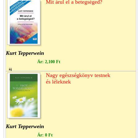
Mit árul el a betegséged?
Kurt Tepperwein
Ár:
2,100 Ft
új
Nagy egészségkönyv testnek
és léleknek
Kurt Tepperwein
Ár:
0 Ft