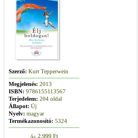
Szerző:
Kurt Tepperwein
Megjelenés:
2013
ISBN:
9786155113567
Terjedelem:
204 oldal
Állapot:
Új
Nyelv:
magyar
Termékazonosító:
5324
2,999 Ft
Ár: