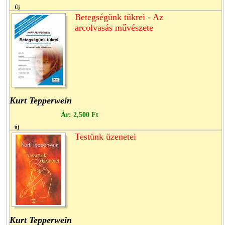
Új
Betegségünk tükrei - Az
arcolvasás művészete
Kurt Tepperwein
Ár:
2,500 Ft
új
Testünk üzenetei
Kurt Tepperwein