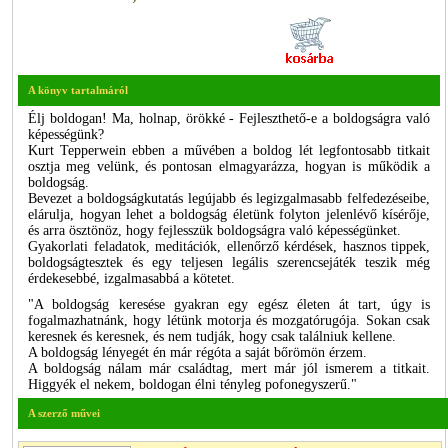
A könyv tartalmáról
Élj boldogan! Ma, holnap, örökké - Fejleszthető-e a boldogságra való
képességünk?
Kurt Tepperwein ebben a művében a boldog lét legfontosabb titkait
osztja meg velünk, és pontosan elmagyarázza, hogyan is működik a
boldogság.
Bevezet a boldogságkutatás legújabb és legizgalmasabb felfedezéseibe,
elárulja, hogyan lehet a boldogság életünk folyton jelenlévő kísérője,
és arra ösztönöz, hogy fejlesszük boldogságra való képességünket.
Gyakorlati feladatok, meditációk, ellenőrző kérdések, hasznos tippek,
boldogságtesztek és egy teljesen legális szerencsejáték teszik még
érdekesebbé, izgalmasabbá a kötetet.
"A boldogság keresése gyakran egy egész életen át tart, úgy is
fogalmazhatnánk, hogy létünk motorja és mozgatórugója. Sokan csak
keresnek és keresnek, és nem tudják, hogy csak találniuk kellene.
A boldogság lényegét én már régóta a saját bőrömön érzem.
A boldogság nálam már családtag, mert már jól ismerem a titkait.
Higgyék el nekem, boldogan élni tényleg pofonegyszerű."
A szerző művei