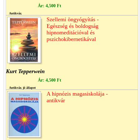
Ár:
4,500 Ft
Antikvár,
Szellemi öngyógyítás -
Egészség és boldogság
hipnomeditációval és
pszichokibernetikával
Kurt Tepperwein
Ár:
4,500 Ft
Antikvár, jó állapot
A hipnózis magasiskolája -
antikvár