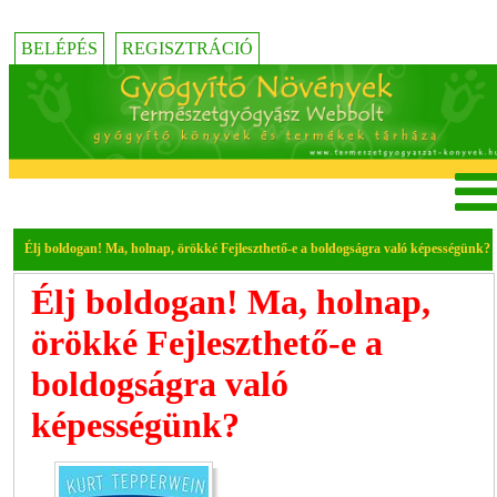
BELÉPÉS
REGISZTRÁCIÓ
Élj boldogan! Ma, holnap, örökké Fejleszthető-e a boldogságra való képességünk?
Élj boldogan! Ma, holnap,
örökké Fejleszthető-e a
boldogságra való
képességünk?