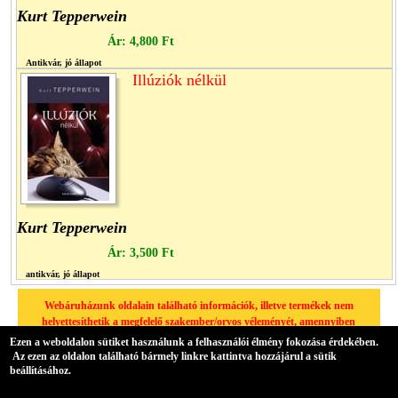
Kurt Tepperwein
Ár:
4,800 Ft
Antikvár, jó állapot
Illúziók nélkül
Kurt Tepperwein
Ár:
3,500 Ft
antikvár, jó állapot
Webáruházunk oldalain található információk, illetve termékek nem
helyettesíthetik a megfelelő szakember/orvos véleményét, amennyiben
egészségügyi problémája van, kérjük minden esetben forduljon
Ezen a weboldalon sütiket használunk a felhasználói élmény fokozása érdekében.
háziorvosához.
Az ezen az oldalon található bármely linkre kattintva hozzájárul a sütik
beállításához.
A hátteret az Übercart biztosítja,
nyílt forrású elektronikus kereskedelmi szoftver
.