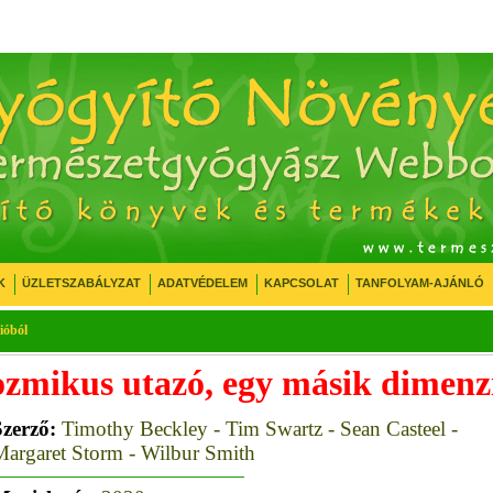
K
ÜZLETSZABÁLYZAT
ADATVÉDELEM
KAPCSOLAT
TANFOLYAM-AJÁNLÓ
ióból
Kozmikus utazó, egy másik dimenz
Szerző:
Timothy Beckley - Tim Swartz - Sean Casteel -
argaret Storm - Wilbur Smith