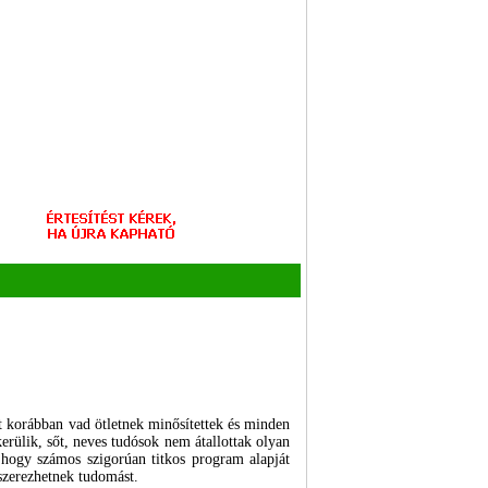
t korábban vad ötletnek minősítettek és minden
erülik, sőt, neves tudósok nem átallottak olyan
hogy számos szigorúan titkos program alapját
 szerezhetnek tudomást.