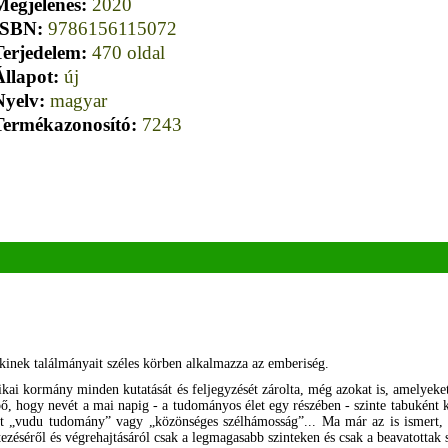
Megjelenés:
2020
ISBN:
9786156115072
Terjedelem:
470 oldal
Állapot:
új
Nyelv:
magyar
Termékazonosító:
7243
kinek találmányait széles körben alkalmazza az emberiség.
kai kormány minden kutatását és feljegyzését zárolta, még azokat is, amelyeke
, hogy nevét a mai napig - a tudományos élet egy részében - szinte tabuként k
nt „vudu tudomány” vagy „közönséges szélhámosság”... Ma már az is ismert, 
tezéséről és végrehajtásáról csak a legmagasabb szinteken és csak a beavatottak