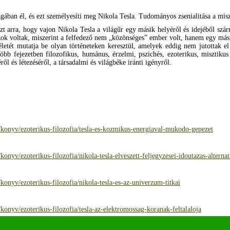
ában él, és ezt személyesíti meg Nikola Tesla. Tudományos zsenialitása a miszti
 arra, hogy vajon Nikola Tesla a világűr egy másik helyéről és idejéből szár
ok voltak, miszerint a felfedező nem „közönséges” ember volt, hanem egy másik
életét mutatja be olyan történeteken keresztül, amelyek eddig nem jutottak 
bb fejezetben filozofikus, humánus, érzelmi, pszichés, ezoterikus, misztikus 
éről és létezéséről, a társadalmi és világbéke iránti igényről.
konyv/ezoterikus-filozofia/tesla-es-kozmikus-energiaval-mukodo-gepezet
nyv/ezoterikus-filozofia/nikola-tesla-elveszett-feljegyzesei-idoutazas-alternat
onyv/ezoterikus-filozofia/nikola-tesla-es-az-univerzum-titkai
onyv/ezoterikus-filozofia/tesla-az-elektromossag-koranak-feltalaloja