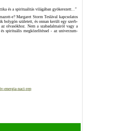
ka és a spiritualitás világában gyökerezett...”
mazott-e? Margaret Storm Teslával kapcsolatos
 bolygón született, és onnan került egy szerb-
el az olvasókhoz. Nem a szabadalmairól vagy a
és spirituális megközelítéssel - az univerzum-
iv-energia-naci-rep