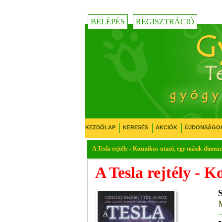
BELÉPÉS
REGISZTRÁCIÓ
KEZDŐLAP
KERESÉS
AKCIÓK
ÚJDONSÁGO
A Tesla rejtély - Kozmikus utazó, egy másik dimenz
A Tesla rejtély - 
M