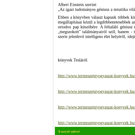
Albert Einstein szerint:
„Az igazi tudományos géniusz a misztika világ
Ebben a könyvben választ kapunk többek közt
megállapításai közül a legdöbbenetesebbek az
ortodox pap küszöbére. A feltaláló géniusz 
„megszokott” találmányairól szól, hanem - tö
szerte jelenlevő intelligens élet helyéről, idej
könyvek Tesláról:
http://www.termeszetgyogyaszat-konyvek.hu/
http://www.termeszetgyogyaszat-konyvek.hu/ko
http://www.termeszetgyogyaszat-konyvek.hu/k
http://www.termeszetgyogyaszat-konyvek.hu/k
A szerző művei