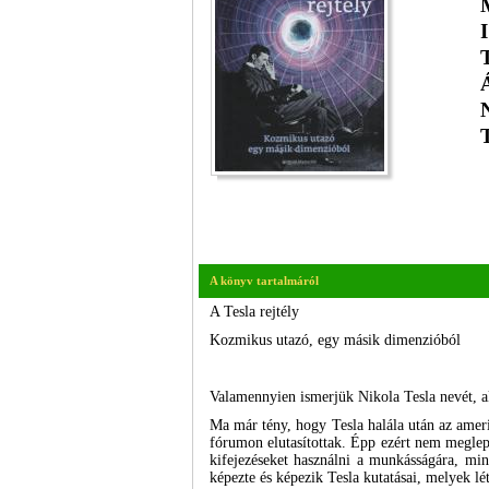
A könyv tartalmáról
A Tesla rejtély
Kozmikus utazó, egy másik dimenzióból
Valamennyien ismerjük Nikola Tesla nevét, a
Ma már tény, hogy Tesla halála után az ameri
fórumon elutasítottak. Épp ezért nem meglepő
kifejezéseket használni a munkásságára, mi
képezte és képezik Tesla kutatásai, melyek lé