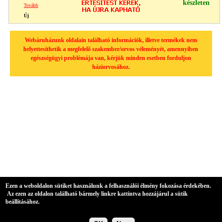
készleten
Tovább
Új
Webáruházunk oldalain található információk, illetve termékek nem
helyettesíthetik a megfelelő szakember/orvos véleményét, amennyiben
egészségügyi problémája van, kérjük minden esetben forduljon
háziorvosához.
Ezen a weboldalon sütiket használunk a felhasználói élmény fokozása érdekében.
Az ezen az oldalon található bármely linkre kattintva hozzájárul a sütik
beállításához.