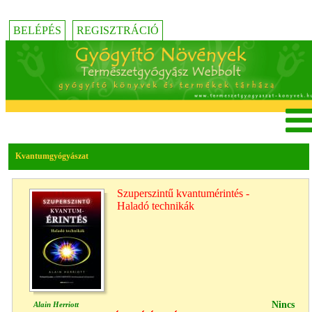
BELÉPÉS
REGISZTRÁCIÓ
Kvantumgyógyászat
Szuperszintű kvantumérintés -
Haladó technikák
Nincs
Alain Herriott