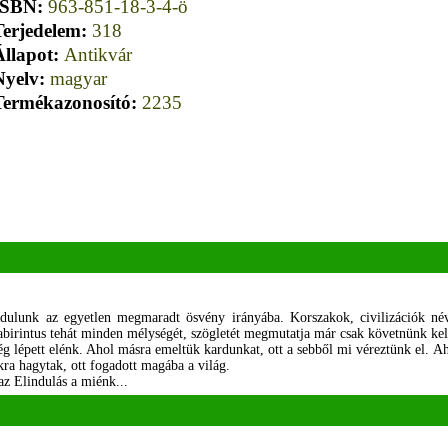
ISBN:
963-851-18-3-4-ö
Terjedelem:
318
Állapot:
Antikvár
Nyelv:
magyar
Termékazonosító:
2235
ulunk az egyetlen megmaradt ösvény irányába. Korszakok, civilizációk névte
 labirintus tehát minden mélységét, szögletét megmutatja már csak követnünk kel
ség lépett elénk. Ahol másra emeltük kardunkat, ott a sebből mi véreztünk el. Ah
kra hagytak, ott fogadott magába a világ.
z Elindulás a miénk...