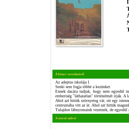
A könyv tartalmáról
Az adeptus iskolája I.
Senki sem fogja többé a kezünket.
Ennek dacára tudjuk, hogy nem egyedül ind
emberiség "láthatatlan" történelmét írják. A
Ahol azt hittük szörnyeteg vár, ott egy isten
centrumába vitt az út. Ahol azt hittük magun
Tulajdon lábnyomaink vezetnek, de egyedül a
A szerző művei