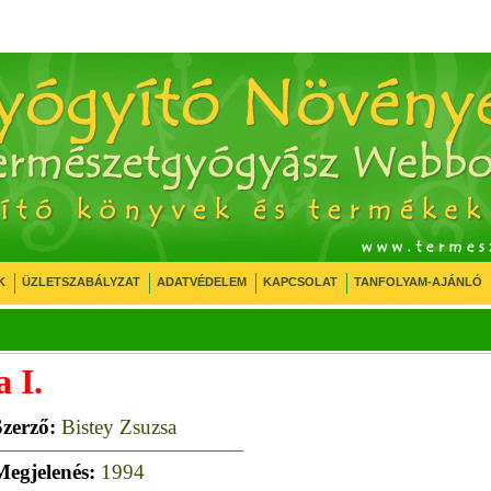
K
ÜZLETSZABÁLYZAT
ADATVÉDELEM
KAPCSOLAT
TANFOLYAM-AJÁNLÓ
 I.
Szerző:
Bistey Zsuzsa
Megjelenés:
1994