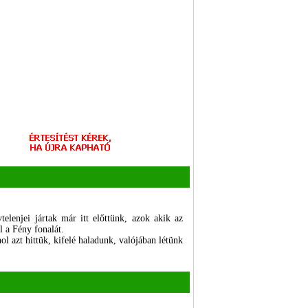
lenjei jártak már itt előttünk, azok akik az
l a Fény fonalát.
ol azt hittük, kifelé haladunk, valójában létünk