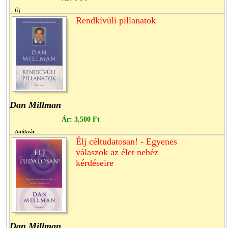
Új
Rendkívüli pillanatok
Dan Millman
Ár:
3,500 Ft
Antikvár
Élj céltudatosan! - Egyenes
válaszok az élet nehéz
kérdéseire
Dan Millman