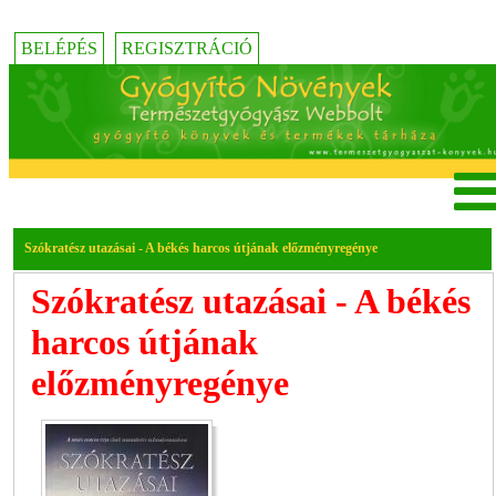
BELÉPÉS
REGISZTRÁCIÓ
Szókratész utazásai - A békés harcos útjának előzményregénye
Szókratész utazásai - A békés
harcos útjának
előzményregénye