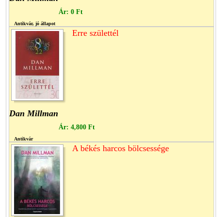
Ár:
0 Ft
Antikvár, jó állapot
Erre születtél
Dan Millman
Ár:
4,800 Ft
Antikvár
A békés harcos bölcsessége