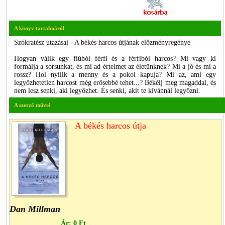
A könyv tartalmáról
Szókratész utazásai - A békés harcos útjának előzményregénye
Hogyan válik egy fiúból férfi és a férfiból harcos? Mi vagy ki
formálja a sorsunkat, és mi ad értelmet az életünknek? Mi a jó és mi a
rossz? Hol nyílik a menny és a pokol kapuja? Mi az, ami egy
legyőzhetetlen harcost még erősebbé tehet...? Békélj meg magaddal, és
nem lesz senki, aki legyőzhet. És senki, akit te kívánnál legyőzni.
A szerző művei
A békés harcos útja
Dan Millman
Ár:
0 Ft