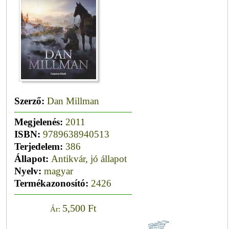
Szerző:
Dan Millman
Megjelenés:
2011
ISBN:
9789638940513
Terjedelem:
386
Állapot:
Antikvár, jó állapot
Nyelv:
magyar
Termékazonosító:
2426
5,500 Ft
Ár: