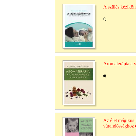
A szülés kézikö
Új
Aromaterápia a v
új
Az élet mágikus 
várandóssághoz 