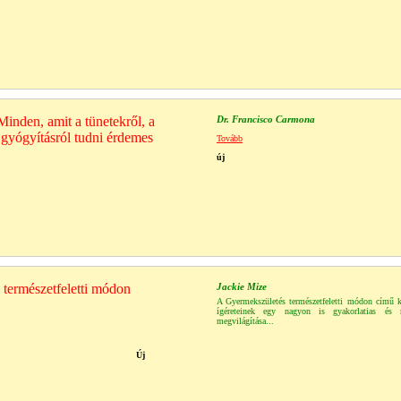
Minden, amit a tünetekről, a
Dr. Francisco Carmona
 gyógyításról tudni érdemes
Tovább
új
természetfeletti módon
Jackie Mize
A Gyermekszületés természetfeletti módon című 
ígéreteinek egy nagyon is gyakorlatias és re
megvilágítása...
Új