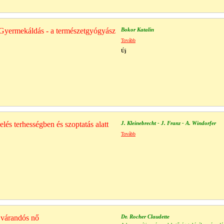
Gyermekáldás - a természetgyógyász
Bokor Katalin
Tovább
Új
lés terhességben és szoptatás alatt
J. Kleinebrecht - J. Franz - A. Windorfer
Tovább
 várandós nő
Dr. Rocher Claudette