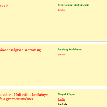
nyve P
Penny Simkin-Ruth Ancheta
Tovább
árandósságtól a szoptatásig
Ingeborg Stadelmann
Tovább
kezdete - Holisztikus kézikönyv a
Deepak Chopra
és a gyermekszüléshez
Tovább
Antikvár