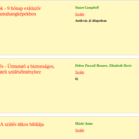
k - 9 hónap exkluzív
Stuart Campbell
 utrahangképekben
Tovább
Antikvár, jó állapotban
s - Útmutató a biztonságos,
Debra Pascali Bonaro, Elizabeth Davis
mteli szülésélményhez
Tovább
új
A szülés titkos bibliája
Márki Anita
Tovább