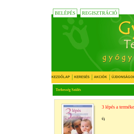
BELÉPÉS
REGISZTRÁCIÓ
KEZDŐLAP
KERESÉS
AKCIÓK
ÚJDONSÁGO
Terhesség Szülés
3 lépés a termék
Új