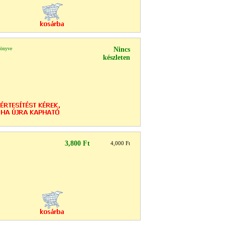
könyve
Nincs
készleten
3,800 Ft
4,000 Ft