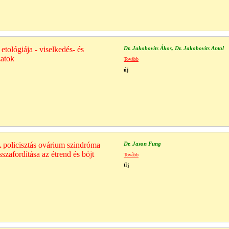
tológiája - viselkedés- és
Dr. Jakobovits Ákos, Dr. Jakobovits Antal
zatok
Tovább
új
 policisztás ovárium szindróma
Dr. Jason Fung
szafordítása az étrend és böjt
Tovább
Új