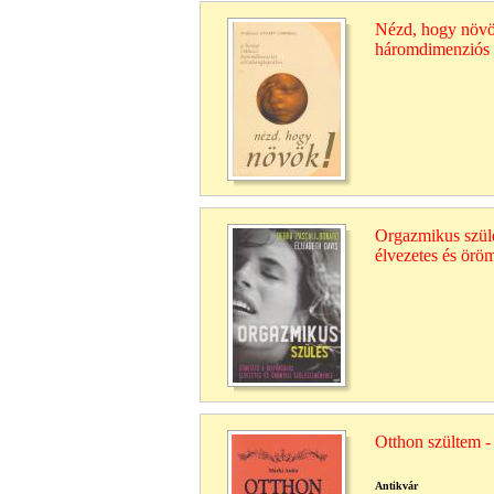
Nézd, hogy növö
háromdimenziós
Orgazmikus szülé
élvezetes és örö
Otthon szültem - 
Antikvár