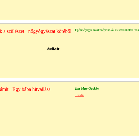
Egészségügyi szakközépiskolák és szakiskolák tan
ek a szülészet - nőgyógyászat köréből
Antikvár
ámít - Egy bába hitvallása
Ina May Gaskin
Tovább