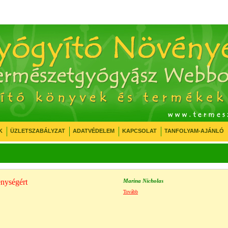
K
ÜZLETSZABÁLYZAT
ADATVÉDELEM
KAPCSOLAT
TANFOLYAM-AJÁNLÓ
enységért
Marina Nicholas
Tovább