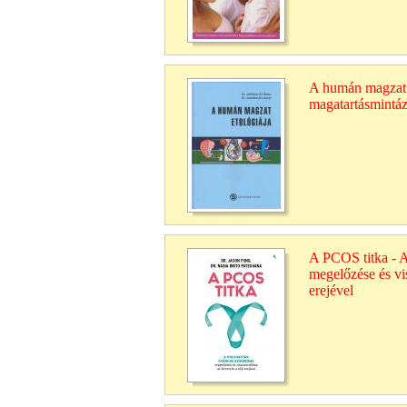
A humán magzat e
magatartásmintá
A PCOS titka - A
megelőzése és vis
erejével