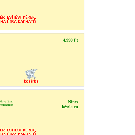
4,990 Ft
könyv Isten
Nincs
alisztikus
készleten