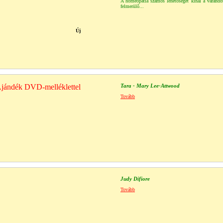
A homeopátia számos lehetőséget kínál a várandó
felmerülő...
Új
jándék DVD-melléklettel
Tara - Mary Lee-Attwood
Tovább
Judy Difiore
Tovább