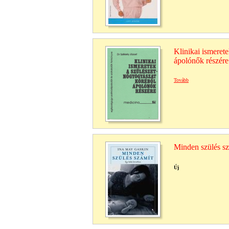
Klinikai ismeret
ápolónők részére
Tovább
Minden szülés sz
Új