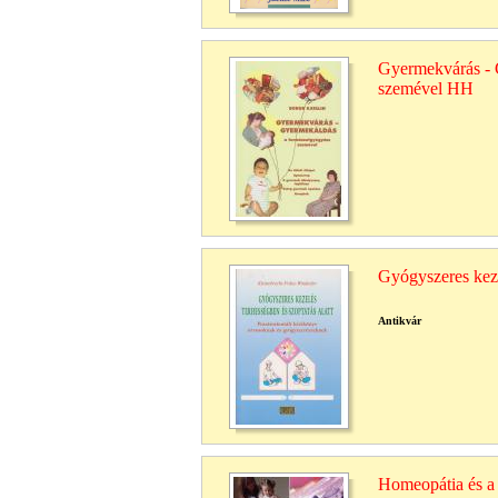
Gyermekvárás - 
szemével HH
Gyógyszeres keze
Antikvár
Homeopátia és a