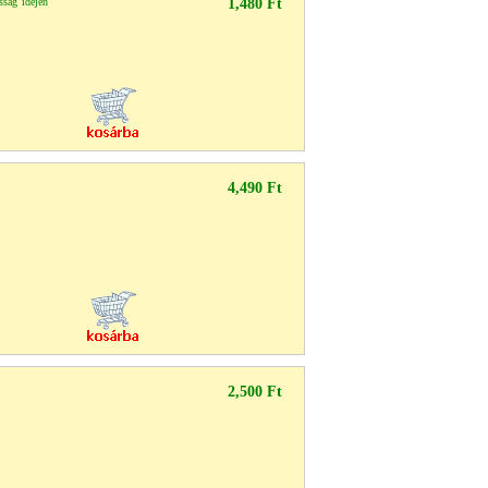
sság idején
1,480 Ft
4,490 Ft
2,500 Ft