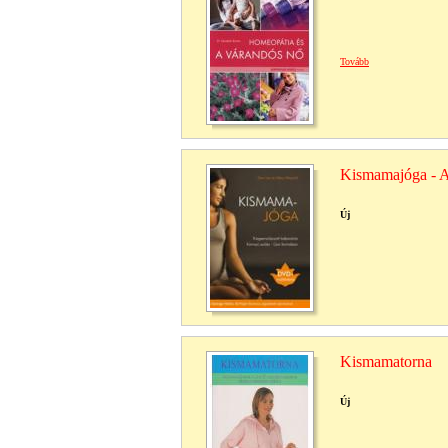
Tovább
Kismamajóga - A
Új
Kismamatorna
Új