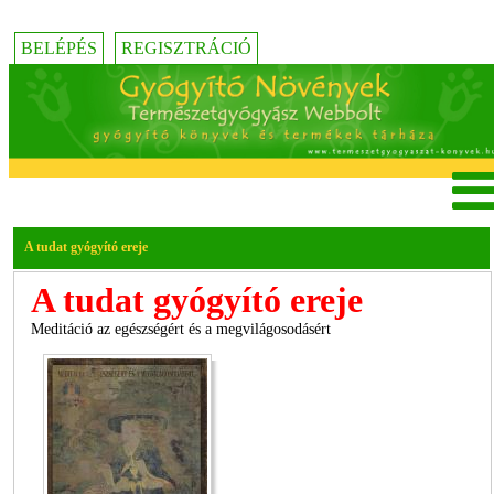
BELÉPÉS
REGISZTRÁCIÓ
A tudat gyógyító ereje
A tudat gyógyító ereje
Meditáció az egészségért és a megvilágosodásért