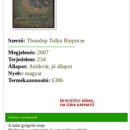
Szerző:
Thondup Tulku Rinpocse
Megjelenés:
2007
Terjedelem:
234
Állapot:
Antikvár, jó állapot
Nyelv:
magyar
Termékazonosító:
6386
A könyv tartalmáról
A tudat gyógyító ereje