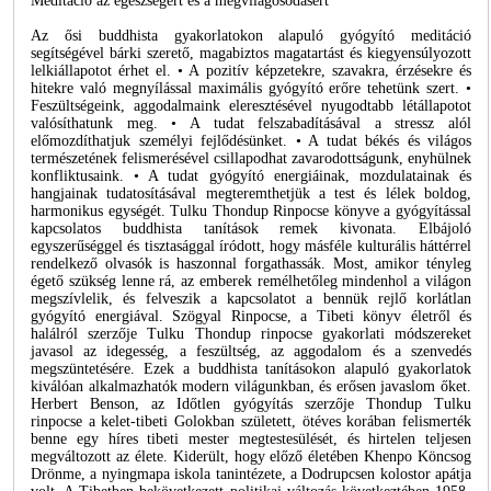
Meditáció az egészségért és a megvilágosodásért
Az ősi buddhista gyakorlatokon alapuló gyógyító meditáció
segítségével bárki szerető, magabiztos magatartást és kiegyensúlyozott
lelkiállapotot érhet el. • A pozitív képzetekre, szavakra, érzésekre és
hitekre való megnyílással maximális gyógyító erőre tehetünk szert. •
Feszültségeink, aggodalmaink eleresztésével nyugodtabb létállapotot
valósíthatunk meg. • A tudat felszabadításával a stressz alól
előmozdíthatjuk személyi fejlődésünket. • A tudat békés és világos
természetének felismerésével csillapodhat zavarodottságunk, enyhülnek
konfliktusaink. • A tudat gyógyító energiáinak, mozdulatainak és
hangjainak tudatosításával megteremthetjük a test és lélek boldog,
harmonikus egységét. Tulku Thondup Rinpocse könyve a gyógyítással
kapcsolatos buddhista tanítások remek kivonata. Elbájoló
egyszerűséggel és tisztasággal íródott, hogy másféle kulturális háttérrel
rendelkező olvasók is haszonnal forgathassák. Most, amikor tényleg
égető szükség lenne rá, az emberek remélhetőleg mindenhol a világon
megszívlelik, és felveszik a kapcsolatot a bennük rejlő korlátlan
gyógyító energiával. Szögyal Rinpocse, a Tibeti könyv életről és
halálról szerzője Tulku Thondup rinpocse gyakorlati módszereket
javasol az idegesség, a feszültség, az aggodalom és a szenvedés
megszüntetésére. Ezek a buddhista tanításokon alapuló gyakorlatok
kiválóan alkalmazhatók modern világunkban, és erősen javaslom őket.
Herbert Benson, az Időtlen gyógyítás szerzője Thondup Tulku
rinpocse a kelet-tibeti Golokban született, ötéves korában felismerték
benne egy híres tibeti mester megtestesülését, és hirtelen teljesen
megváltozott az élete. Kiderült, hogy előző életében Khenpo Köncsog
Drönme, a nyingmapa iskola tanintézete, a Dodrupcsen kolostor apátja