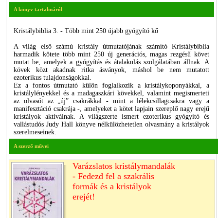
A könyv tartalmáról
Kristálybiblia 3. - Több mint 250 újabb gyógyító kő
A világ első számú kristály útmutatójának számító Kristálybiblia
harmadik kötete több mint 250 új generációs, magas rezgésű követ
mutat be, amelyek a gyógyítás és átalakulás szolgálatában állnak. A
kövek közt akadnak ritka ásványok, máshol be nem mutatott
ezoterikus tulajdonságokkal.
Ez a fontos útmutató külön foglalkozik a kristálykoponyákkal, a
kristálylényekkel és a madagaszkári kövekkel, valamint megismerteti
az olvasót az „új” csakrákkal - mint a lélekcsillagcsakra vagy a
manifesztáció csakrája -, amelyeket a kötet lapjain szereplő nagy erejű
kristályok aktiválnak. A világszerte ismert ezoterikus gyógyító és
vallástudós Judy Hall könyve nélkülözhetetlen olvasmány a kristályok
szerelmeseinek.
A szerző művei
Varázslatos kristálymandalák
- Fedezd fel a szakrális
formák és a kristályok
erejét!