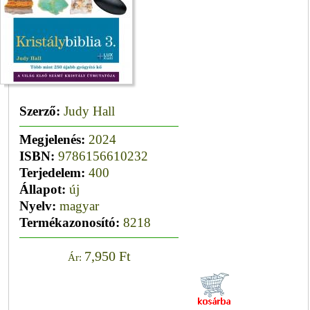
Szerző:
Judy Hall
Megjelenés:
2024
ISBN:
9786156610232
Terjedelem:
400
Állapot:
új
Nyelv:
magyar
Termékazonosító:
8218
7,950 Ft
Ár: