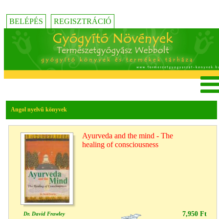
BELÉPÉS
REGISZTRÁCIÓ
Angol nyelvű könyvek
Ayurveda and the mind - The
healing of consciousness
7,950 Ft
Dr. David Frawley