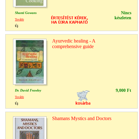
Nincs
Shanti Gowans
készleten
Tovább
Új
Ayurvedic healing - A
comprehensive guide
9,000 Ft
Dr. David Frawley
Tovább
Új
Shamans Mystics and Doctors