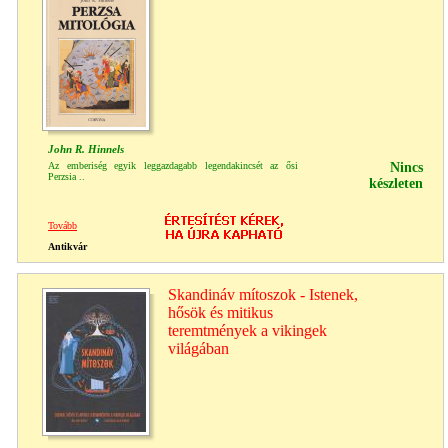
John R. Hinnels
Az emberiség egyik leggazdagabb legendakincsét az ősi
Nincs
Perzsia ..
készleten
Tovább
Antikvár
Skandináv mítoszok - Istenek,
hősök és mitikus
teremtmények a vikingek
világában