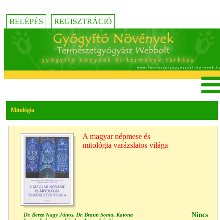
BELÉPÉS
REGISZTRÁCIÓ
Mitológia
A magyar népmese és
mitológia varázslatos világa
Nincs
Dr. Berze Nagy János, Dr. Braun Soma, Katona