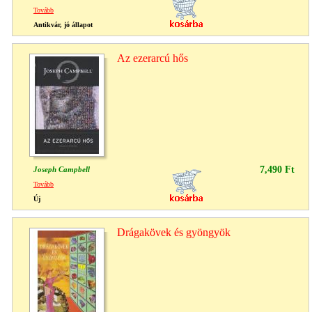
Tovább
Antikvár, jó állapot
Az ezerarcú hős
7,490 Ft
Joseph Campbell
Tovább
Új
Drágakövek és gyöngyök