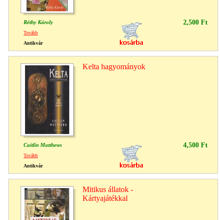
2,500 Ft
Réthy Károly
Tovább
Antikvár
Kelta hagyományok
4,500 Ft
Caitlín Matthews
Tovább
Antikvár
Mitikus állatok -
Kártyajátékkal