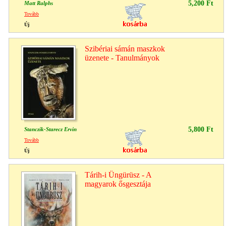
5,200 Ft
Matt Ralphs
Tovább
Új
Szibériai sámán maszkok
üzenete - Tanulmányok
5,800 Ft
Stanczik-Starecz Ervin
Tovább
Új
Tárih-i Üngürüsz - A
magyarok ősgesztája