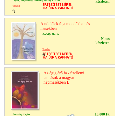
Lajos, Solymossy Sándor, Arany László
készleten
Tovább
Új
A női lélek útja mondákban és
mesékben
Antalfi Márta
Nincs
készleten
Tovább
új
Az égig érő fa - Szellemi
tanítások a magyar
népmesékben I.
15,000 Ft
Pressing Lajos