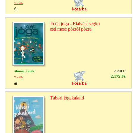
Tovább
Új
Jó éjt jóga - Elalvást segítő
esti mese pózról pózra
Mariam Gates
2,290 Ft
2,175 Ft
Tovább
új
Tábori jógakaland