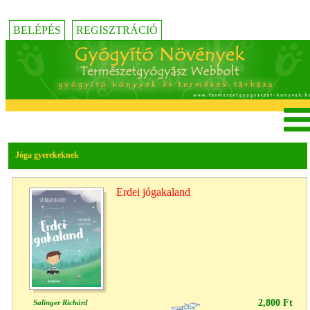
BELÉPÉS
REGISZTRÁCIÓ
Jóga gyerekeknek
Erdei jógakaland
2,800 Ft
Salinger Richárd