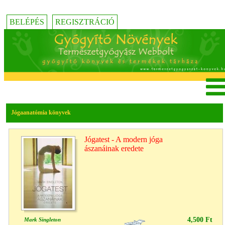
BELÉPÉS
REGISZTRÁCIÓ
Jógaanatómia könyvek
Jógatest - A modern jóga
ászanáinak eredete
4,500 Ft
Mark Singleton