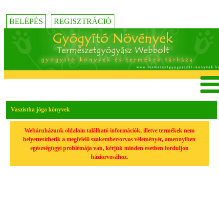
BELÉPÉS
REGISZTRÁCIÓ
Vaszistha jóga könyvek
Webáruházunk oldalain található információk, illetve termékek nem
helyettesíthetik a megfelelő szakember/orvos véleményét, amennyiben
egészségügyi problémája van, kérjük minden esetben forduljon
háziorvosához.