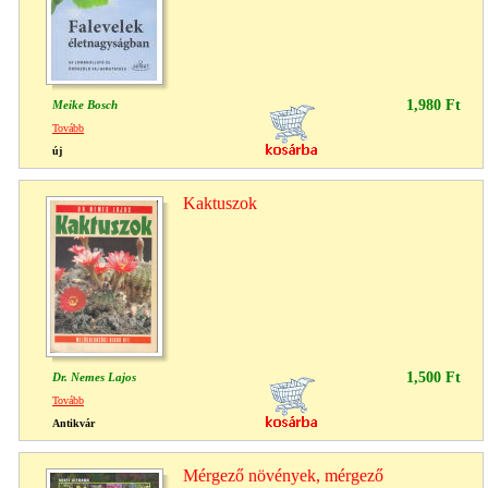
1,980 Ft
Meike Bosch
Tovább
új
Kaktuszok
1,500 Ft
Dr. Nemes Lajos
Tovább
Antikvár
Mérgező ​növények, mérgező