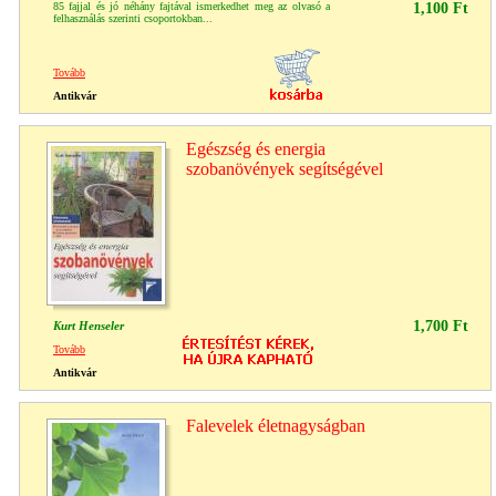
85 fajjal és jó néhány fajtával ismerkedhet meg az olvasó a
1,100 Ft
felhasználás szerinti csoportokban...
Tovább
Antikvár
Egészség és energia
szobanövények segítségével
1,700 Ft
Kurt Henseler
Tovább
Antikvár
Falevelek életnagyságban