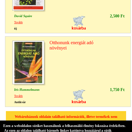
2,500 Ft
David Squire
Tovább
új
Otthonunk energiát adó
növényei
1,750 Ft
Iris Hammelmann
Tovább
Antikvár
Webáruházunk oldalain található információk, illetve termékek nem
helyettesíthetik a megfelelő szakember/orvos véleményét, amennyiben
Ezen a weboldalon sütiket használunk a felhasználói élmény fokozása érdekében.
egészségügyi problémája van, kérjük minden esetben forduljon
Az ezen az oldalon található bármely linkre kattintva hozzájárul a sütik