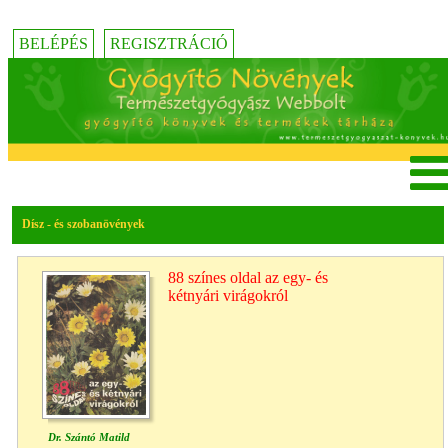
BELÉPÉS
REGISZTRÁCIÓ
Dísz - és szobanövények
88 színes oldal az egy- és
kétnyári virágokról
Dr. Szántó Matild