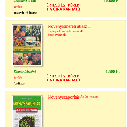
10,600 Ft
Christiane Maute
Tovább
antikvár, jó állapot
Növényismereti atlasz I.
Egynyári, kétnyári és évelő
dísznövények
1,500 Ft
Kánnár Lászlóné
Tovább
Antikvár
Növényszaporítás
Az én kertem