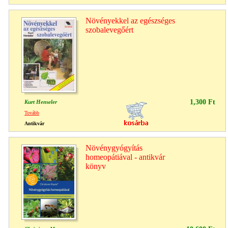
Növényekkel az egészséges
szobalevegőért
1,300 Ft
Kurt Henseler
Tovább
Antikvár
Növénygyógyítás
homeopátiával - antikvár
könyv