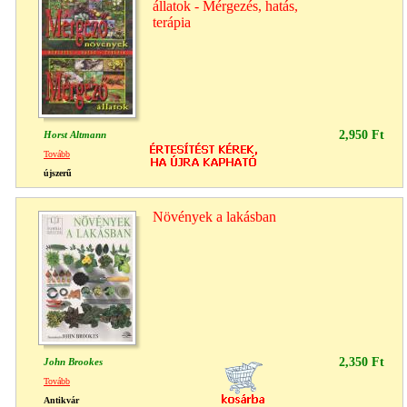
állatok - Mérgezés, hatás,
terápia
2,950 Ft
Horst Altmann
Tovább
újszerű
Növények a lakásban
2,350 Ft
John Brookes
Tovább
Antikvár