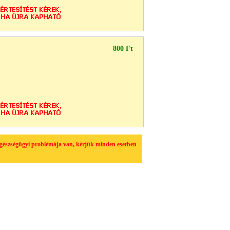
800 Ft
egészségügyi problémája van, kérjük minden esetben