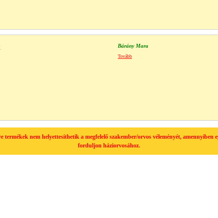
k
Bárány Mara
Tovább
tve termékek nem helyettesíthetik a megfelelő szakember/orvos véleményét, amennyiben 
forduljon háziorvosához.