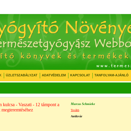
K
ÜZLETSZABÁLYZAT
ADATVÉDELEM
KAPCSOLAT
TANFOLYAM-AJÁNLÓ
n kulcsa - Vaszati - 12 támpont a
Marcus Schmieke
t megteremtéséhez
Tovább
Antikvár