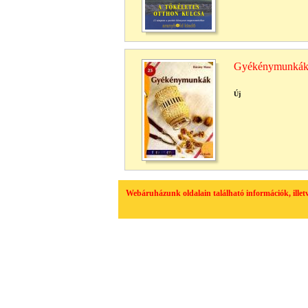
Gyékénymunká
Új
Webáruházunk oldalain található információk, ille