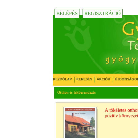
BELÉPÉS
REGISZTRÁCIÓ
KEZDŐLAP
KERESÉS
AKCIÓK
ÚJDONSÁGO
Otthon és lakberendezés
A tökéletes ottho
pozitív környeze