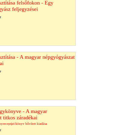
sztítása felsőfokon - Egy
yász feljegyzései
f
isztítása - A magyar népgyógyászat
ai
f
agykönyve - A magyar
 titkos záradékai
nyreceptjei könyv bővített kiadása
f