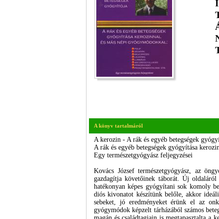
A könyv tartalmáról
A kerozin - A rák és egyéb betegségek gyógyí
A rák és egyéb betegségek gyógyítása keroz
Egy természetgyógyász feljegyzései
Kovács József természetgyógyász, az öngyó
gazdagítja követőinek táborát. Új oldaláró
hatékonyan képes gyógyítani sok komoly bete
diós kivonatot készítünk belőle, akkor ideál
sebeket, jó eredményeket érünk el az onk
gyógymódok képzelt tárházából számos betegsé
magán és családtagjain is megtapasztalta a k