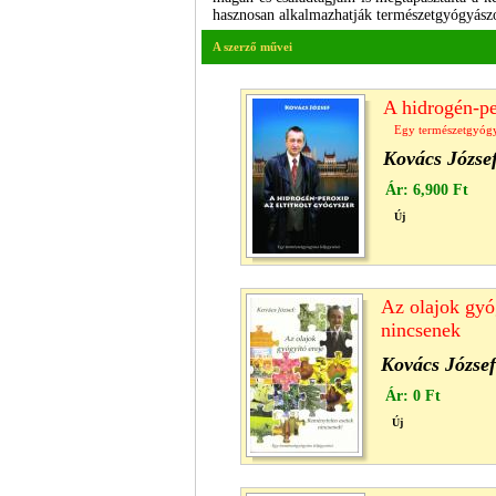
hasznosan alkalmazhatják természetgyógyászo
A szerző művei
A hidrogén-pe
Egy természetgyógy
Kovács Józse
Ár:
6,900 Ft
Új
Az olajok gyó
nincsenek
Kovács József
Ár:
0 Ft
Új