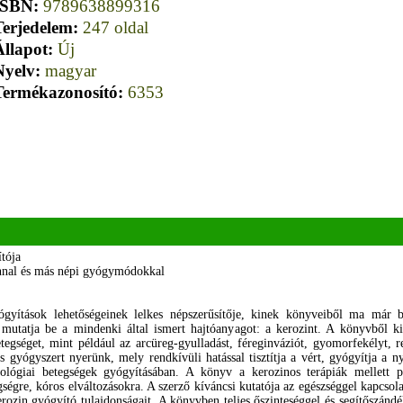
ISBN:
9789638899316
Terjedelem:
247 oldal
Állapot:
Új
Nyelv:
magyar
Termékazonosító:
6353
tója
innal és más népi gyógymódokkal
gyítások lehetőségeinek lelkes népszerűsítője, kinek könyveiből ma már b
l mutatja be a mindenki által ismert hajtóanyagot: a kerozint. A könyvből k
gséget, mint például az arcüreg-gyulladást, féreginváziót, gyomorfekélyt, r
is gyógyszert nyerünk, mely rendkívüli hatással tisztítja a vért, gyógyítja a
ológiai betegségek gyógyításában. A könyv a kerozinos terápiák mellett p
gre, kóros elváltozásokra. A szerző kíváncsi kutatója az egészséggel kapcsola
erozin gyógyító tulajdonságait. A könyvben teljes őszinteséggel és segítőszánd