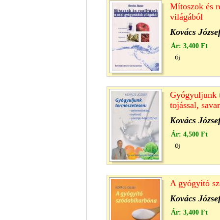
Mítoszok és r
világából
Kovács Józse
Ár:
3,400 Ft
Új
Gyógyuljunk t
tojással, sav
Kovács Józse
Ár:
4,500 Ft
Új
A gyógyító s
Kovács Józse
Ár:
3,400 Ft