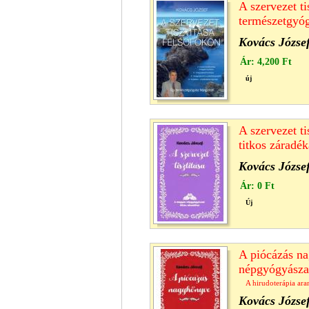
A szervezet ti
természetgyóg
Kovács Józse
Ár:
4,200 Ft
új
A szervezet t
titkos záradék
Kovács Józse
Ár:
0 Ft
Új
A piócázás n
népgyógyászat
A hirudoterápia ara
Kovács Józse