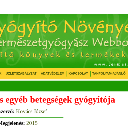
K
ÜZLETSZABÁLYZAT
ADATVÉDELEM
KAPCSOLAT
TANFOLYAM-AJÁNLÓ
és egyéb betegségek gyógyítója
Szerző:
Kovács József
Megjelenés:
2015