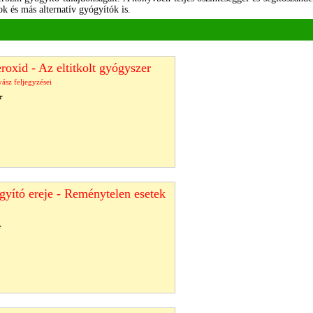
k és más alternatív gyógyítók is.
roxid - Az eltitkolt gyógyszer
ász feljegyzései
f
gyító ereje - Reménytelen esetek