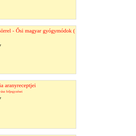
sörrel - Ősi magyar gyógymódok (
f
ia aranyreceptjei
ász feljegyzései
f