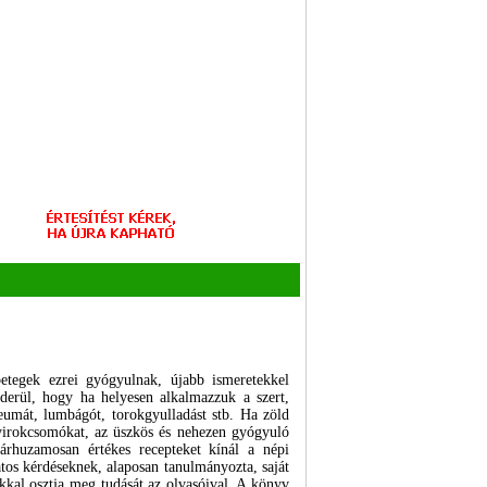
etegek ezrei gyógyulnak, újabb ismeretekkel
iderül, hogy ha helyesen alkalmazzuk a szert,
eumát, lumbágót, torokgyulladást stb. Ha zöld
 nyirokcsomókat, az üszkös és nehezen gyógyuló
árhuzamosan értékes recepteket kínál a népi
tos kérdéseknek, alaposan tanulmányozta, saját
ékkal osztja meg tudását az olvasóival. A könyv