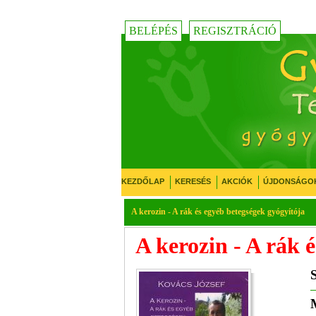
BELÉPÉS
REGISZTRÁCIÓ
KEZDŐLAP
KERESÉS
AKCIÓK
ÚJDONSÁGO
A kerozin - A rák és egyéb betegségek gyógyítója
A kerozin - A rák 