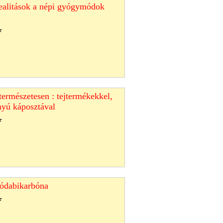
ealitások a népi gyógymódok
f
ermészetesen : tejtermékekkel,
anyú káposztával
f
zódabikarbóna
f