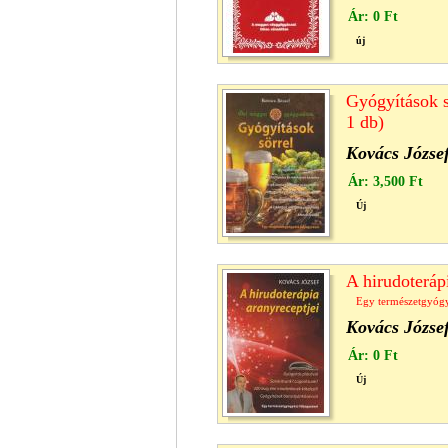
Ár:
0 Ft
új
Gyógyítások 
1 db)
Kovács Józse
Ár:
3,500 Ft
Új
A hirudoteráp
Egy természetgyógy
Kovács Józse
Ár:
0 Ft
Új