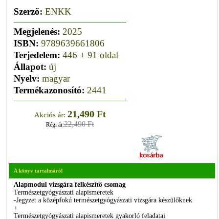
Szerző:
ENKK
Megjelenés:
2025
ISBN:
9789639661806
Terjedelem:
446 + 91 oldal
Állapot:
új
Nyelv:
magyar
Termékazonosító:
2441
21,490 Ft
Akciós ár:
22,490 Ft
Régi ár:
A könyv tartalmáról
Alapmodul vizsgára felkészítő csomag
Természetgyógyászati alapismeretek
-Jegyzet a középfokú természetgyógyászati vizsgára készülőknek
+
Természetgyógyászati alapismeretek gyakorló feladatai