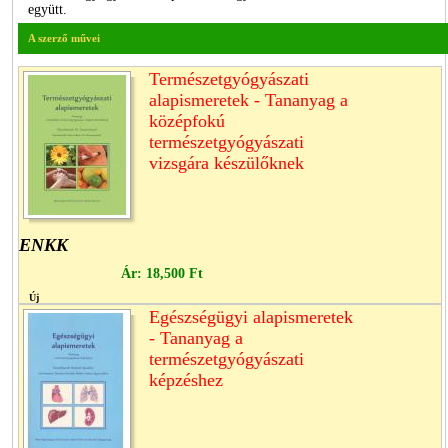
együtt.
A szerző művei
Természetgyógyászati
alapismeretek - Tananyag a
középfokú
természetgyógyászati
vizsgára készülőknek
ENKK
Ár:
18,500 Ft
Új
Egészségügyi alapismeretek
- Tananyag a
természetgyógyászati
képzéshez