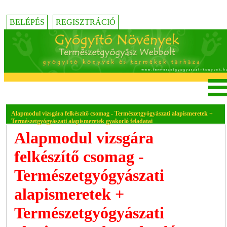
BELÉPÉS
REGISZTRÁCIÓ
Alapmodul vizsgára felkészítő csomag - Természetgyógyászati alapismeretek +
Természetgyógyászati alapismeretek gyakorló feladatai
Alapmodul vizsgára
felkészítő csomag -
Természetgyógyászati
alapismeretek +
Természetgyógyászati