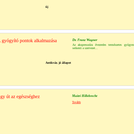
új
A gyógyító pontok alkalmazása
Dr. Franz Wagner
Az akupresszúra évezredes természetes gyógy
serkenti a szervezet...
Antikvár, jó állapot
gy út az egészséghez
Maitri Hillebrecht
Tovább