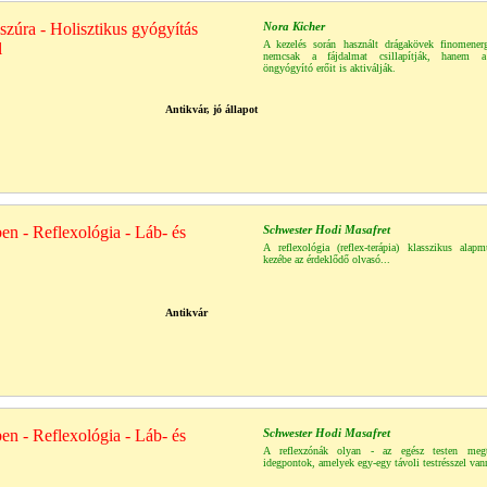
zúra - Holisztikus gyógyítás
Nora Kicher
A kezelés során használt drágakövek finomenerg
l
nemcsak a fájdalmat csillapítják, hanem a 
öngyógyító erőit is aktiválják.
Antikvár, jó állapot
en - Reflexológia - Láb- és
Schwester Hodi Masafret
A reflexológia (reflex-terápia) klasszikus alap
kezébe az érdeklődő olvasó...
Antikvár
en - Reflexológia - Láb- és
Schwester Hodi Masafret
A reflexzónák olyan - az egész testen megt
idegpontok, amelyek egy-egy távoli testrésszel van