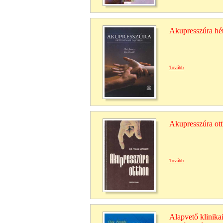
Akupresszúra hé
Tovább
Akupresszúra ot
Tovább
Alapvető klinikai