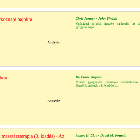
tköznapi bajokra
Chris Jarmey - John Tindall
Valósággal ujjaink hegyére varázsolja az ak
gyógyító erejét..
Antikvár
thon
Dr. Franz Wagner
Minden gyógymód, bármilyen csodálatosnak 
életerőnk erejének a kifejeződése...
Antikvár
 masszázsterápia (3. kiadás) - Az
James H. Clay - David M. Pounds