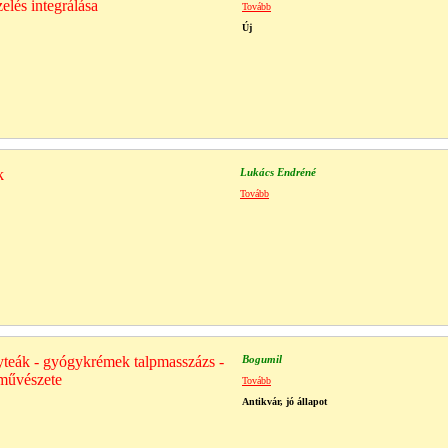
elés integrálása
Tovább
Új
k
Lukács Endréné
Tovább
teák - gyógykrémek talpmasszázs -
Bogumil
művészete
Tovább
Antikvár, jó állapot