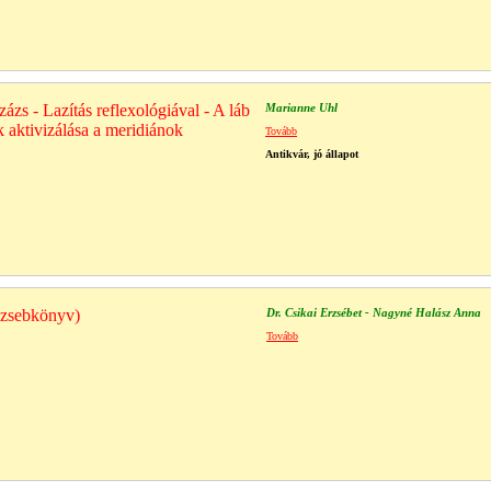
zs - Lazítás reflexológiával - A láb
Marianne Uhl
k aktivizálása a meridiánok
Tovább
Antikvár, jó állapot
(zsebkönyv)
Dr. Csikai Erzsébet - Nagyné Halász Anna
Tovább