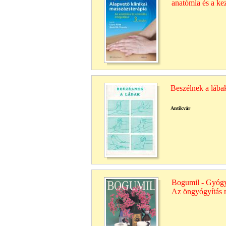
anatómia és a kez
Beszélnek a lába
Antikvár
Bogumil - Gyógy
Az öngyógyítás 