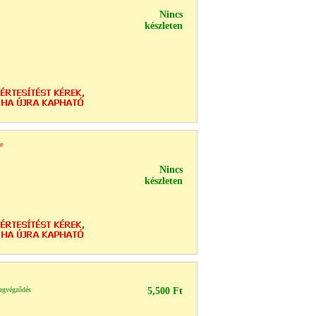
Nincs
készleten
re
Nincs
készleten
degvégződés
5,500 Ft