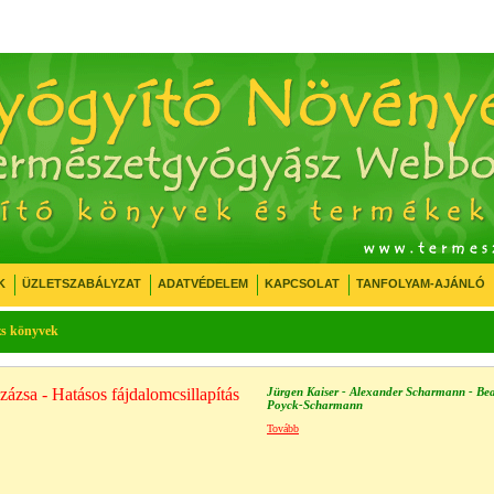
K
ÜZLETSZABÁLYZAT
ADATVÉDELEM
KAPCSOLAT
TANFOLYAM-AJÁNLÓ
zs könyvek
zázsa - Hatásos fájdalomcsillapítás
Jürgen Kaiser - Alexander Scharmann - Bea
Poyck-Scharmann
Tovább