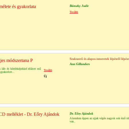
mélete és gyakorlata
Bánszky Judit
Tovább
Szakszerű és alapos ismeretek lépésről lépés
ljes módszertana P
Ann Gillanders
s láb- és kéztérképekkel ellátott mű
Tovább
gyakorlott...
Új
CD melléklet - Dr. Eőry Ajándok
Dr. Eőry Ajándok
A kezeken éppen az ujjak végén nagyok sok érző i
van..