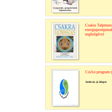
Csakra Talpmasszá
energiapontjaina
segítségével
CsiAn program 
Antikvár, jó állapot