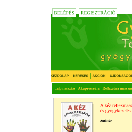
BELÉPÉS
REGISZTRÁCIÓ
KEZDŐLAP
KERESÉS
AKCIÓK
ÚJDONSÁGO
Talpmasszázs - Akupresszúra - Reflexzóna masszá
A kéz reflexmass
és gyógykezelés
Antikvár