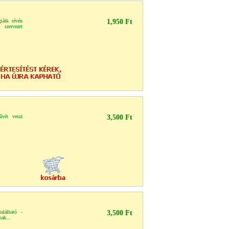
iáik révén
1,950 Ft
szervezet
művét veszi
3,500 Ft
alálható -
3,500 Ft
nak...