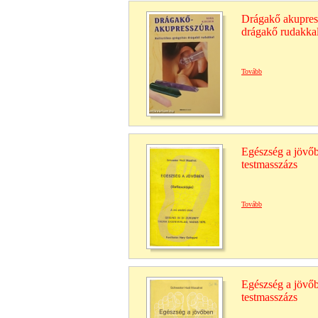
Drágakő akupress
drágakő rudakka
Tovább
Egészség a jövőb
testmasszázs
Tovább
Egészség a jövőb
testmasszázs