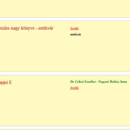
sszázs nagy könyve - antikvár
Tovább
antikvár
apjai E
Dr. Csikai Erzsébet - Nagyné Halász Anna
Tovább