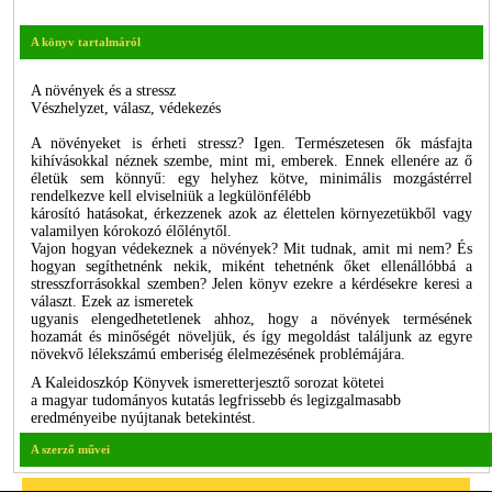
A könyv tartalmáról
A növények és a stressz
Vészhelyzet, válasz, védekezés
A növényeket is érheti stressz? Igen. Természetesen ők másfajta
kihívásokkal néznek szembe, mint mi, emberek. Ennek ellenére az ő
életük sem könnyű: egy helyhez kötve, minimális mozgástérrel
rendelkezve kell elviselniük a legkülönfélébb
károsító hatásokat, érkezzenek azok az élettelen környezetükből vagy
valamilyen kórokozó élőlénytől.
Vajon hogyan védekeznek a növények? Mit tudnak, amit mi nem? És
hogyan segíthetnénk nekik, miként tehetnénk őket ellenállóbbá a
stresszforrásokkal szemben? Jelen könyv ezekre a kérdésekre keresi a
választ. Ezek az ismeretek
ugyanis elengedhetetlenek ahhoz, hogy a növények termésének
hozamát és minőségét növeljük, és így megoldást találjunk az egyre
növekvő lélekszámú emberiség élelmezésének problémájára.
A Kaleidoszkóp Könyvek ismeretterjesztő sorozat kötetei
a magyar tudományos kutatás legfrissebb és legizgalmasabb
eredményeibe nyújtanak betekintést.
A szerző művei