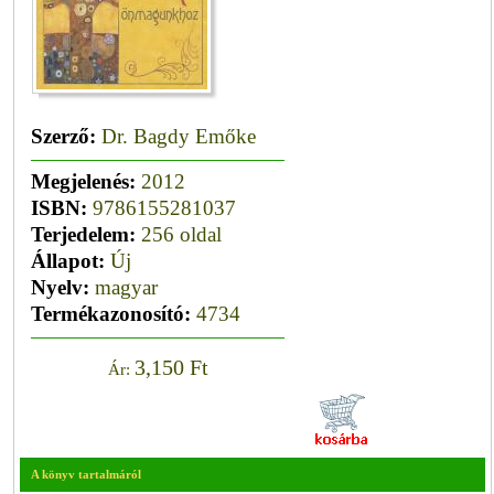
Szerző:
Dr. Bagdy Emőke
Megjelenés:
2012
ISBN:
9786155281037
Terjedelem:
256 oldal
Állapot:
Új
Nyelv:
magyar
Termékazonosító:
4734
3,150 Ft
Ár:
A könyv tartalmáról