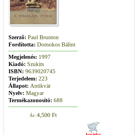
Szerző:
Paul Brunton
Fordította:
Domokos Bálint
Megjelenés:
1997
Kiadó:
Szukits
ISBN:
9639020745
Terjedelem:
223
Állapot:
Antikvár
Nyelv:
Magyar
Termékazonosító:
688
4,500 Ft
Ár: