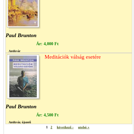
Paul Brunton
Ár:
4,000 Ft
Antikvár
Meditációk válság esetére
Paul Brunton
Ár:
4,500 Ft
Antikvár, újszerű
1
2
következő ›
utolsó »