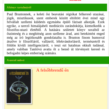
A könyv tartalmáról
Paul Bruntonnek, a keleti ősi beavatási régiókat felkereső utazásai,
jógik, misztikusok, szent emberek között eltöltött évei mind egy
felvállalt szellemi küldetés egymásba épülő fázisait alkotják. Ezek
egyike, a szerző himalájabeli meditációs zarándokútja, kiemelkedik a
filozófus-utazó életéből. A hatására született könyv soraiból az
őszinteség és a meghittség azon szelleme árad, ami betekintést enged
még az író legtitkosabb gondolataiba is. Brunton finom humorral
átszőve ír filozófiáról, vallásról, lélekvándorlásról, természetről és
földön kívüli intelligenciáról, s teszi ezt hatalmas okkult tudással,
amely valóban Tanítóvá avatta őt a benső út törvényeit kereső és
befogadni képes emberiség számára.
A szerző művei
A felsőbbrendű én