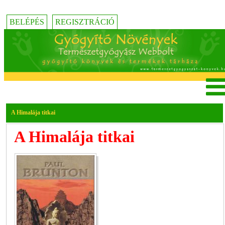
BELÉPÉS
REGISZTRÁCIÓ
A Himalája titkai
A Himalája titkai