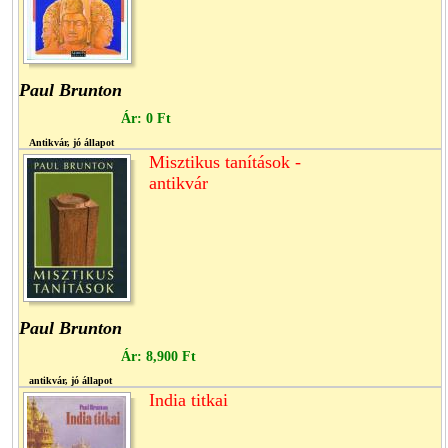
Paul Brunton
Ár:
0 Ft
Antikvár, jó állapot
Misztikus tanítások -
antikvár
Paul Brunton
Ár:
8,900 Ft
antikvár, jó állapot
India titkai