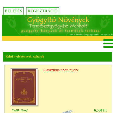
BELÉPÉS
REGISZTRÁCIÓ
Keleti nyelvkönyvek, szótárak
Klasszikus tibeti nyelv
6,500 Ft
Terjék József