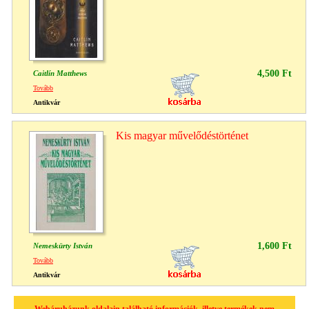
4,500 Ft
Caitlín Matthews
Tovább
Antikvár
Kis magyar művelődéstörténet
1,600 Ft
Nemeskürty István
Tovább
Antikvár
Webáruházunk oldalain található információk, illetve termékek nem