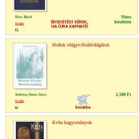
Nincs
Marc Bloch
készleten
Tovább
Új
Holtak völgye:Holdvilágárok
2,500 Ft
Andrássy Kurta János
Tovább
új
Kelta hagyományok