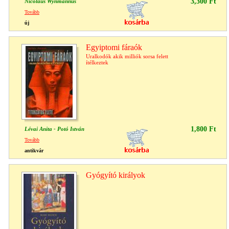
3,300 Ft
Nicolaus Wynmannus
Tovább
új
Egyiptomi fáraók
Uralkodók akik milliók sorsa felett
ítélkeztek
1,800 Ft
Lévai Anita - Potó István
Tovább
antikvár
Gyógyító királyok