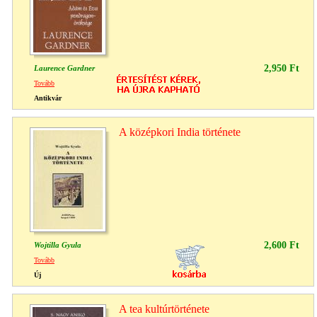
2,950 Ft
Laurence Gardner
Tovább
Antikvár
A középkori India története
2,600 Ft
Wojtilla Gyula
Tovább
Új
A tea kultúrtörténete