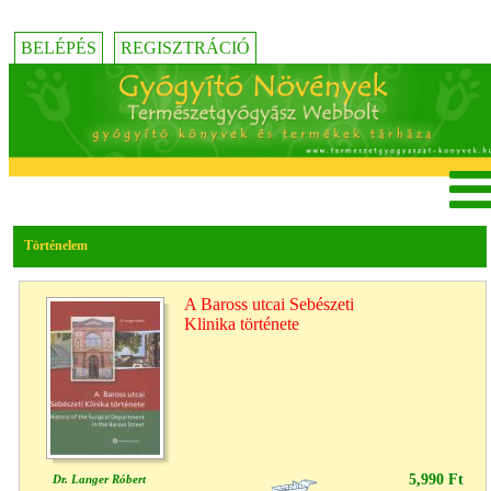
BELÉPÉS
REGISZTRÁCIÓ
Történelem
A Baross utcai Sebészeti
Klinika története
5,990 Ft
Dr. Langer Róbert