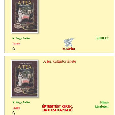
3,800 Ft
S. Nagy Anikó
Tovább
Új
A tea kultúrtörténete
Nincs
S. Nagy Anikó
készleten
Tovább
Új