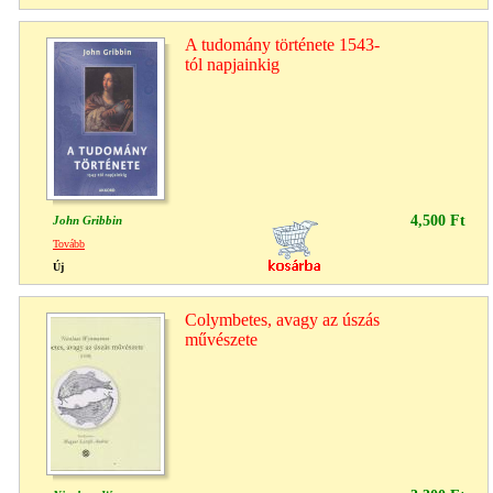
A tudomány története 1543-
tól napjainkig
4,500 Ft
John Gribbin
Tovább
Új
Colymbetes, avagy az úszás
művészete