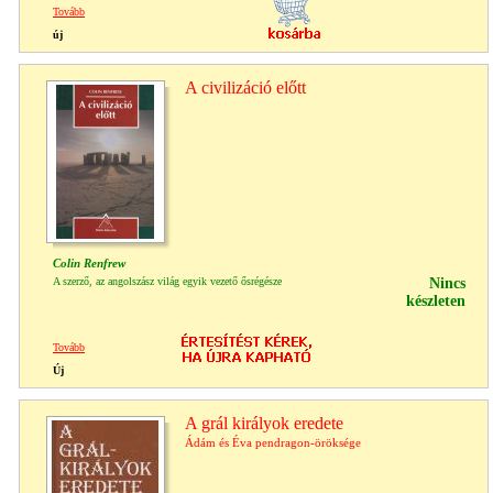
Tovább
új
A civilizáció előtt
Colin Renfrew
A szerző, az angolszász világ egyik vezető ősrégésze
Nincs
készleten
Tovább
Új
A grál királyok eredete
Ádám és Éva pendragon-öröksége