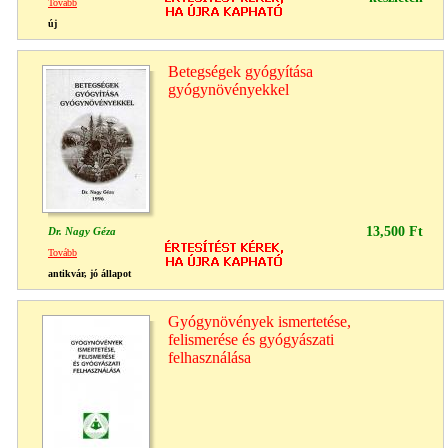
Tovább
új
Betegségek gyógyítása
gyógynövényekkel
13,500 Ft
Dr. Nagy Géza
Tovább
antikvár, jó állapot
Gyógynövények ismertetése,
felismerése és gyógyászati
felhasználása