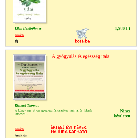
1,980 Ft
Ellen Heidböhmer
Tovább
Új
A gyógyulás és egészség itala
Richard Thomas
A könyv egy olyan gyógytea fantasztikus múltját és jelenét
Nincs
ismerteti...
készleten
Tovább
Antikvár