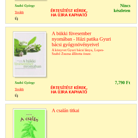
Nincs
Szabó György
készleten
Tovább
Új
A bükki füvesember
nyomában - Házi patika Gyuri
bácsi gyógynövényeivel
A könyvet Gyuri bácsi lánya, Lopes-
Szabó Zsuzsa állította össze.
7,790 Ft
Szabó György
Tovább
Új
A csalán titkai