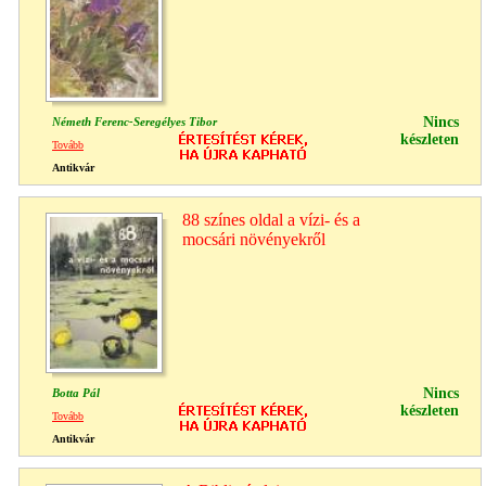
Nincs
Németh Ferenc-Seregélyes Tibor
készleten
Tovább
Antikvár
88 színes oldal a vízi- és a
mocsári növényekről
Nincs
Botta Pál
készleten
Tovább
Antikvár