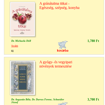
A gránátalma titkai -
Egészség, szépség, konyha
1,780 Ft
Dr. Michaela Döll
Tovább
új
A gyógy- és vegyipari
növények termesztése
3,700 Ft
Dr. Augustin Béla, Dr. Darvas Ferenc, Schneider
József