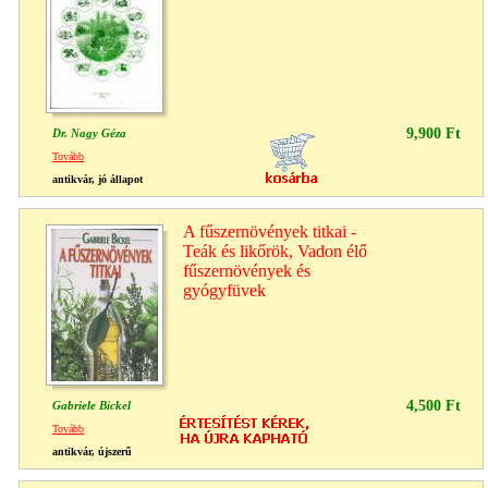
9,900 Ft
Dr. Nagy Géza
Tovább
antikvár, jó állapot
A fűszernövények titkai -
Teák és likőrök, Vadon élő
fűszernövények és
gyógyfüvek
4,500 Ft
Gabriele Bickel
Tovább
antikvár, újszerű