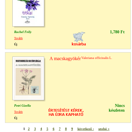
1,780 Ft
Rachel Frély
Tovább
Új
A macskagyökér
Valeriana officinalis L.
Nincs
Petri Gizella
készleten
Tovább
Új
1
2
3
4
5
6
7
8
9
következő ›
utolsó »