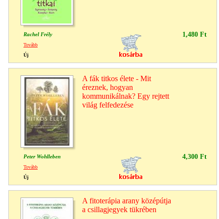
1,480 Ft
Rachel Frély
Tovább
Új
A fák titkos élete - Mit
éreznek, hogyan
kommunikálnak? Egy rejtett
világ felfedezése
4,300 Ft
Peter Wohlleben
Tovább
Új
A fitoterápia arany középútja
a csillagjegyek tükrében