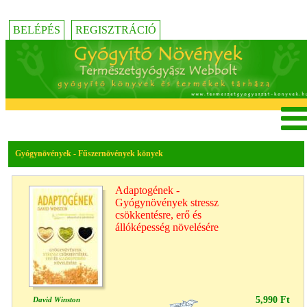
BELÉPÉS
REGISZTRÁCIÓ
Gyógynövények - Fűszernövények könyek
Adaptogének -
Gyógynövények stressz
csökkentésre, erő és
állóképesség növelésére
5,990 Ft
David Winston