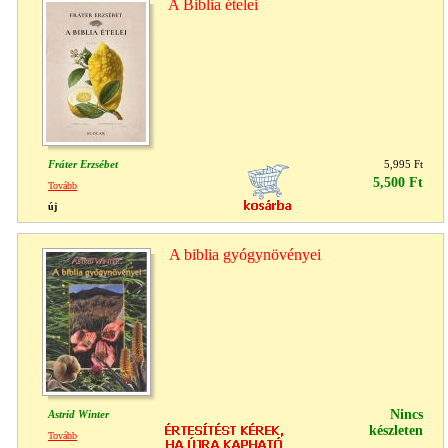
A Biblia ételei
Fráter Erzsébet
5,995 Ft
5,500 Ft
Tovább
új
A biblia gyógynövényei
Nincs
Astrid Winter
készleten
Tovább