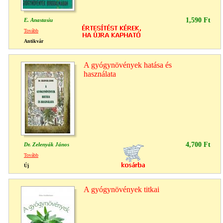
1,590 Ft
E. Anastasiu
Tovább
Antikvár
A gyógynövények hatása és
használata
4,700 Ft
Dr. Zelenyák János
Tovább
Új
A gyógynövények titkai