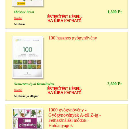
1,800 Ft
Christine Recht
Tovább
Antikvár
100 hasznos gyógynövény
3,600 Ft
Nemzetstratégiai Kutatóintézet
Tovább
Antikvár, jó állapot
1000 gyógynövény -
Gyógynövények A-tól Z-ig -
Felhasználási módok -
Hatóanyagok