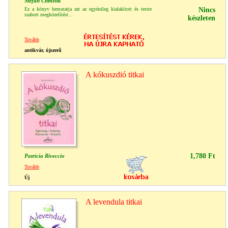
Stefan Chmelik
Ez a könyv bemutatja azt az egyénileg kialakított és testre
Nincs
szabott megközelítést...
készleten
Tovább
antikvár, újszerű
A kókuszdió titkai
1,780 Ft
Patricia Riveccio
Tovább
Új
A levendula titkai