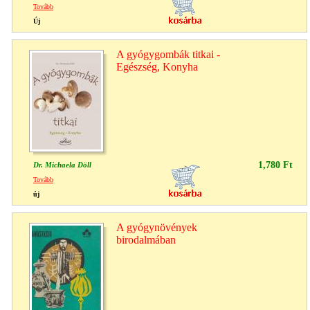
Tovább
Új
A gyógygombák titkai -
Egészség, Konyha
1,780 Ft
Dr. Michaela Döll
Tovább
új
A gyógynövények
birodalmában