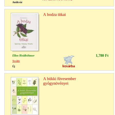
Antikvár
A bodza titkai
1,780 Ft
Ellen Heidböhmer
Tovább
Új
A bükki füvesember
gyógynövényei