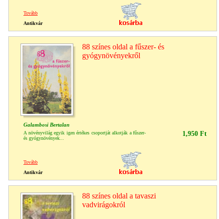
Tovább
Antikvár
88 színes oldal a fűszer- és
gyógynövényekről
Galambosi Bertalan
A növényvilág egyik igen értékes csoportját alkotják a fűszer-
1,950 Ft
és gyógynövények...
Tovább
Antikvár
88 színes oldal a tavaszi
vadvirágokról