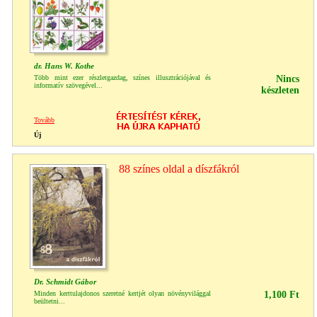
dr. Hans W. Kothe
Több mint ezer részletgazdag, színes illusztrációjával és
Nincs
informatív szövegével...
készleten
Tovább
Új
88 színes oldal a díszfákról
Dr. Schmidt Gábor
Minden kerttulajdonos szeretné kertjét olyan növényvilággal
1,100 Ft
beültetni...