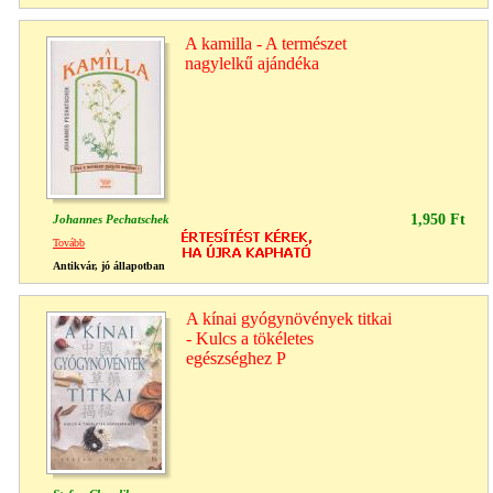
A kamilla - A természet
nagylelkű ajándéka
1,950 Ft
Johannes Pechatschek
Tovább
Antikvár, jó állapotban
A kínai gyógynövények titkai
- Kulcs a tökéletes
egészséghez P