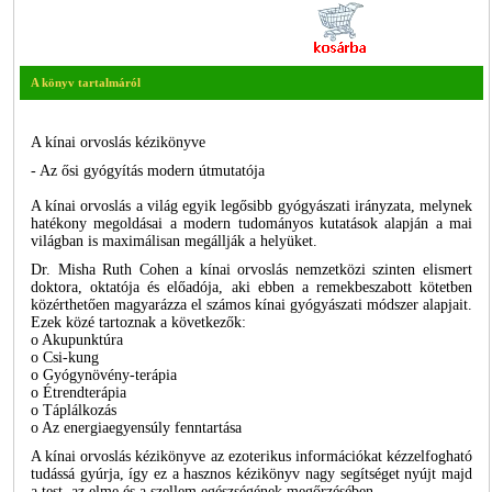
A könyv tartalmáról
A kínai orvoslás kézikönyve
- Az ősi gyógyítás modern útmutatója
A kínai orvoslás a világ egyik legősibb gyógyászati irányzata, melynek
hatékony megoldásai a modern tudományos kutatások alapján a mai
világban is maximálisan megállják a helyüket.
Dr. Misha Ruth Cohen a kínai orvoslás nemzetközi szinten elismert
doktora, oktatója és előadója, aki ebben a remekbeszabott kötetben
közérthetően magyarázza el számos kínai gyógyászati módszer alapjait.
Ezek közé tartoznak a következők:
o Akupunktúra
o Csi-kung
o Gyógynövény-terápia
o Étrendterápia
o Táplálkozás
o Az energiaegyensúly fenntartása
A kínai orvoslás kézikönyve az ezoterikus információkat kézzelfogható
tudássá gyúrja, így ez a hasznos kézikönyv nagy segítséget nyújt majd
a test, az elme és a szellem egészségének megőrzésében.