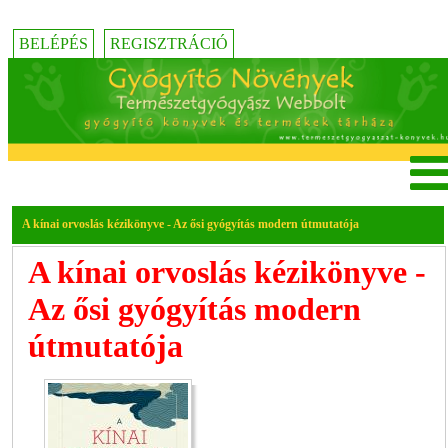
BELÉPÉS
REGISZTRÁCIÓ
A kínai orvoslás kézikönyve - Az ősi gyógyítás modern útmutatója
A kínai orvoslás kézikönyve -
Az ősi gyógyítás modern
útmutatója