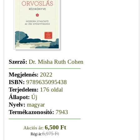
Szerző:
Dr. Misha Ruth Cohen
Megjelenés:
2022
ISBN:
9789635095438
Terjedelem:
176 oldal
Állapot:
Új
Nyelv:
magyar
Termékazonosító:
7943
6,500 Ft
Akciós ár:
6,975 Ft
Régi ár: