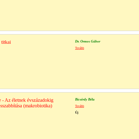
titkai
Dr. Ormos Gábor
Tovább
e - Az életnek évszázadokig
Bicsérdy Béla
sszabbítása (makrobiotika)
Tovább
Új