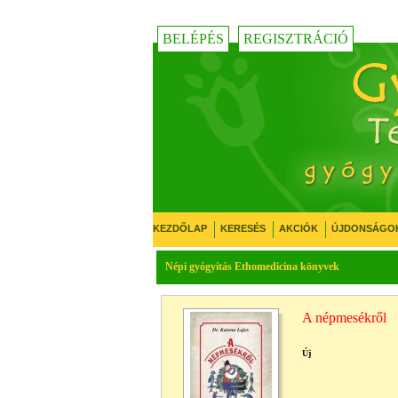
BELÉPÉS
REGISZTRÁCIÓ
KEZDŐLAP
KERESÉS
AKCIÓK
ÚJDONSÁGO
Népi gyógyítás Ethomedicina könyvek
A népmesékről
Új