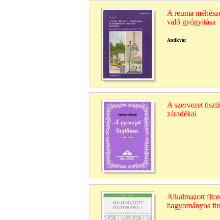
A reuma méhészet
való gyógyítása
Antikvár
A szervezet tiszt
záradékai
Alkalmazott fitot
hagyományos fito