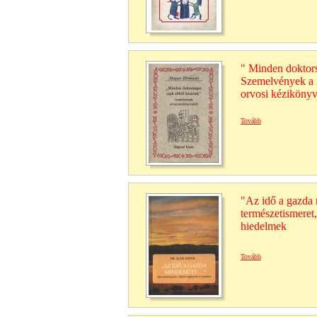
" Minden doktors
Szemelvények a 
orvosi kézikönyv
Tovább
"Az idő a gazda 
természetismeret
hiedelmek
Tovább