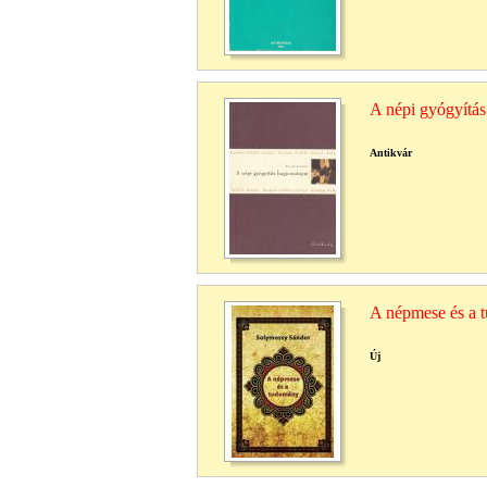
A népi gyógyítá
Antikvár
A népmese és a 
Új