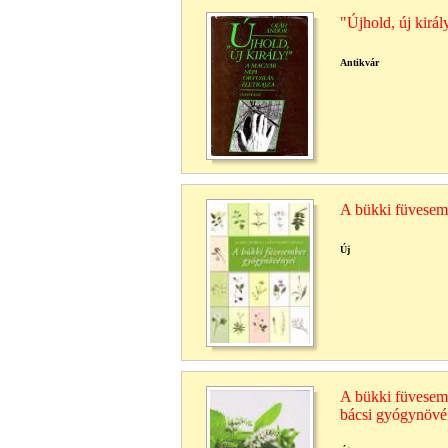
"Újhold, új királ
Antikvár
A bükki füvesem
Új
A bükki füvesem
bácsi gyógynövé