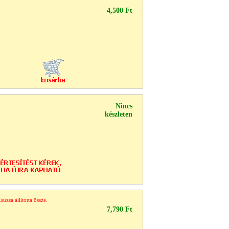
4,500 Ft
Nincs
készleten
zsa állította össze.
7,790 Ft