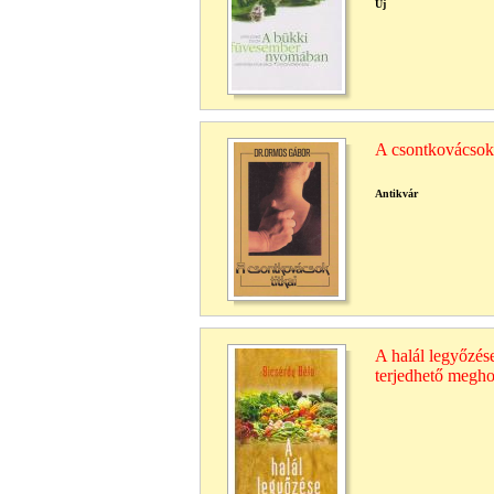
Új
A csontkovácsok 
Antikvár
A halál legyőzés
terjedhető megho