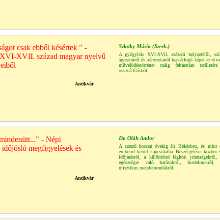
ágot csak ebből késértek " -
Szlatky Mária (Szerk.)
A gyógyítás XVI-XVII. századi helyzetéről, szí
XVI-XVII. század magyar nyelvű
ágazatairól és irányzatairól kap átfogó képet az olv
eiből
művelődéstörténet máig feltáratlan területére
összeállításból.
Antikvár
mindenütt..." - Népi
Dr. Oláh Andor
A szerző hosszú évekig élt Békésben, és mint 
, időjósló megfigyelések és
emberrel került kapcsolatba. Beszélgetései közben s
időjárásról, a különböző légköri jelenségekről, 
egészségre való hatásukról, hiedelmekről, f
misztikus mendemondákról.
Antikvár