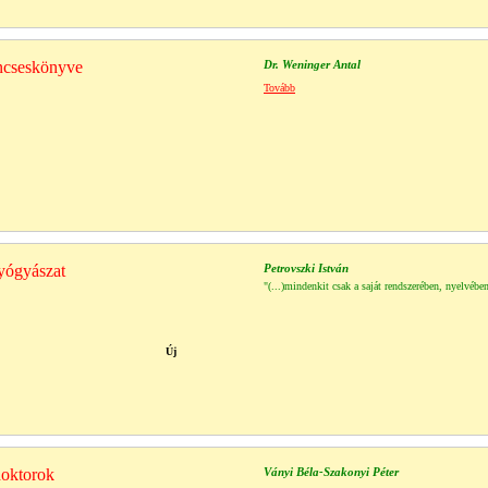
incseskönyve
Dr. Weninger Antal
Tovább
yógyászat
Petrovszki István
"(...)mindenkit csak a saját rendszerében, nyelvében
Új
doktorok
Ványi Béla-Szakonyi Péter