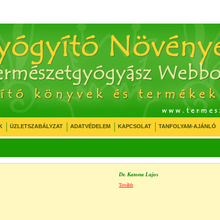
K
ÜZLETSZABÁLYZAT
ADATVÉDELEM
KAPCSOLAT
TANFOLYAM-AJÁNLÓ
Dr. Katona Lajos
Tovább