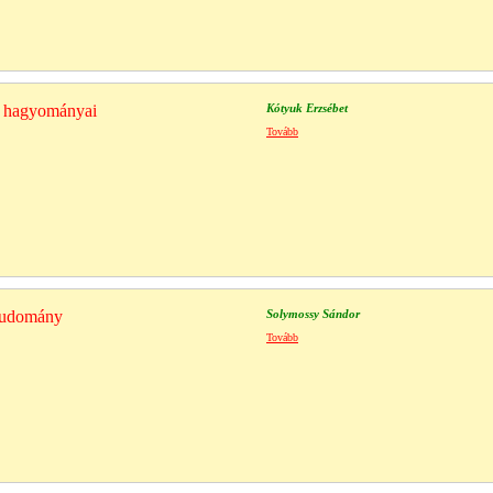
s hagyományai
Kótyuk Erzsébet
Tovább
tudomány
Solymossy Sándor
Tovább