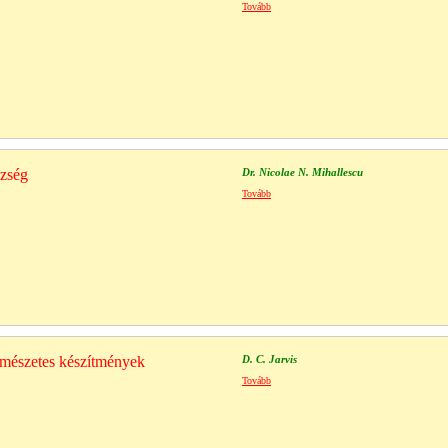
Tovább
szség
Dr. Nicolae N. Mihallescu
Tovább
rmészetes készítmények
D. C. Jarvis
Tovább