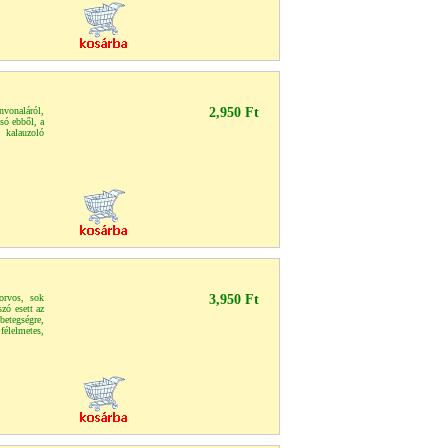
nvonaláról,
2,950 Ft
asó ebből, a
 kalauzoló
orvos, sok
3,950 Ft
zó esett az
betegségre,
élelmetes,