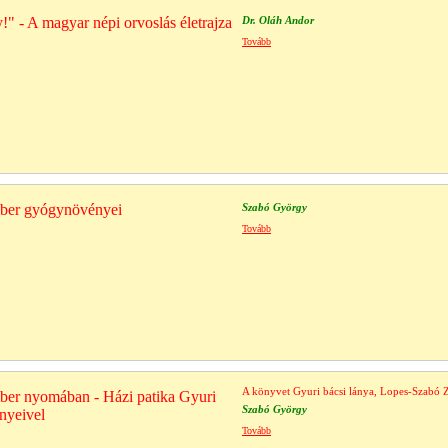
y!" - A magyar népi orvoslás életrajza
Dr. Oláh Andor
Tovább
ber gyógynövényei
Szabó György
Tovább
A könyvet Gyuri bácsi lánya, Lopes-Szabó Zsu
ber nyomában - Házi patika Gyuri
Szabó György
nyeivel
Tovább