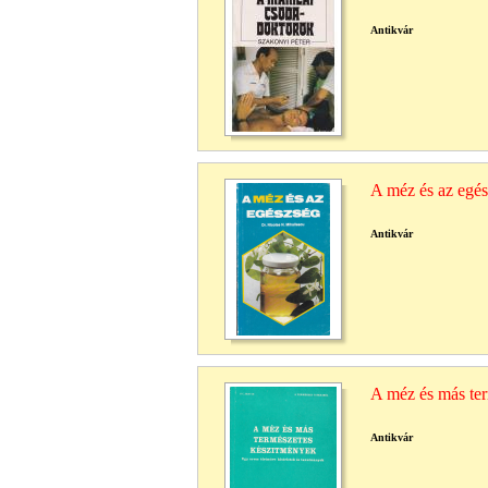
Antikvár
A méz és az egé
Antikvár
A méz és más te
Antikvár