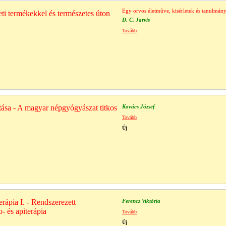
Egy orvos életműve, kisérletek és tanulmán
i termékekkel és természetes úton
D. C. Jarvis
Tovább
ítása - A magyar népgyógyászat titkos
Kovács József
Tovább
Új
erápia I. - Rendszerezett
Ferencz Viktória
- és apiterápia
Tovább
Új