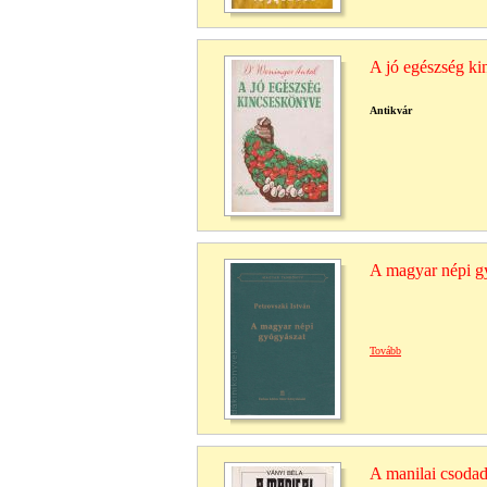
A jó egészség k
Antikvár
A magyar népi g
Tovább
A manilai csoda