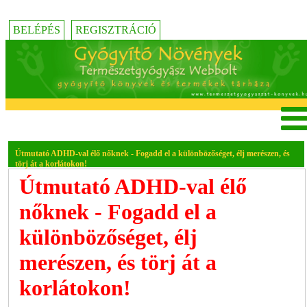
BELÉPÉS
REGISZTRÁCIÓ
Útmutató ADHD-val élő nőknek - Fogadd el a különbözőséget, élj merészen, és
törj át a korlátokon!
Útmutató ADHD-val élő
nőknek - Fogadd el a
különbözőséget, élj
merészen, és törj át a
korlátokon!