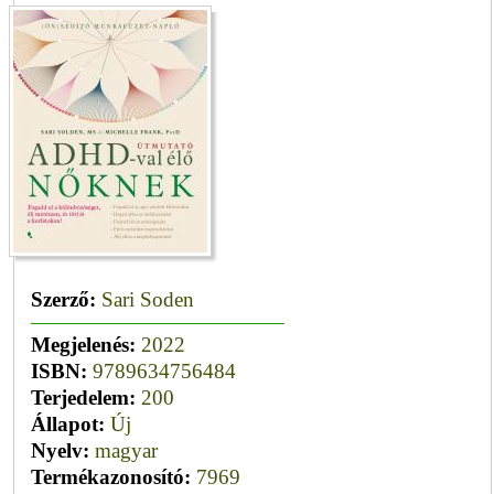
Szerző:
Sari Soden
Megjelenés:
2022
ISBN:
9789634756484
Terjedelem:
200
Állapot:
Új
Nyelv:
magyar
Termékazonosító:
7969