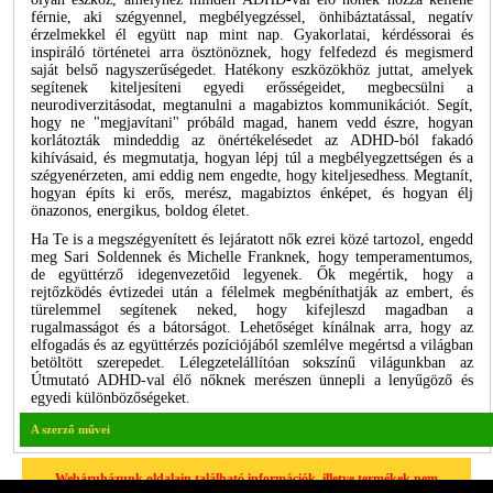
férnie, aki szégyennel, megbélyegzéssel, önhibáztatással, negatív
érzelmekkel él együtt nap mint nap. Gyakorlatai, kérdéssorai és
inspiráló történetei arra ösztönöznek, hogy felfedezd és megismerd
saját belső nagyszerűségedet. Hatékony eszközökhöz juttat, amelyek
segítenek kiteljesíteni egyedi erősségeidet, megbecsülni a
neurodiverzitásodat, megtanulni a magabiztos kommunikációt. Segít,
hogy ne "megjavítani" próbáld magad, hanem vedd észre, hogyan
korlátozták mindeddig az önértékelésedet az ADHD-ból fakadó
kihívásaid, és megmutatja, hogyan lépj túl a megbélyegzettségen és a
szégyenérzeten, ami eddig nem engedte, hogy kiteljesedhess. Megtanít,
hogyan építs ki erős, merész, magabiztos énképet, és hogyan élj
önazonos, energikus, boldog életet.
Ha Te is a megszégyenített és lejáratott nők ezrei közé tartozol, engedd
meg Sari Soldennek és Michelle Franknek, hogy temperamentumos,
de együttérző idegenvezetőid legyenek. Ők megértik, hogy a
rejtőzködés évtizedei után a félelmek megbéníthatják az embert, és
türelemmel segítenek neked, hogy kifejleszd magadban a
rugalmasságot és a bátorságot. Lehetőséget kínálnak arra, hogy az
elfogadás és az együttérzés pozíciójából szemlélve megértsd a világban
betöltött szerepedet. Lélegzetelállítóan sokszínű világunkban az
Útmutató ADHD-val élő nőknek merészen ünnepli a lenyűgöző és
egyedi különbözőségeket.
A szerző művei
Webáruházunk oldalain található információk, illetve termékek nem