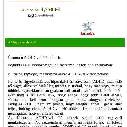
4,750 Ft
Akciós ár:
5,000 Ft
Régi ár:
A könyv tartalmáról
Útmutató ADHD-val élő nőknek -
Fogadd el a különbözőséget, élj merészen, és törj át a korlátokon!
Élj bátor, ragyogó, magabiztos életet ADHD-val küzdő nőként!
Ha te is figyelemhiányos/hiperaktivitási zavarban (ADHD) szenvedő
nő vagy, akkor valószínűleg mindig is tudtad, hogy más vagy, mint a
többiek. Gyerekkorodban gyakran hallhattad - tanáraidról, barátaidtól,
akár még a szüleidtől is -, hogy ahhoz, hogy jobb életet élhess,
változtatnod kell azon, ahogyan gondolkodsz, ahogyan cselekszel.
Pedig az ADHD nem azt jelenti, hogy selejtes lennél! Igenis lehet
teljes, boldog életed ADHD-val élő nőként. Ez a radikális útmutató
megmutatja, hogyan érheted ezt el.
Az Útmutató ADHD-val élő nőknek sokkal több egyszerű
munkafüzetnél. Professzionálisan megírt, inspiráló forrás, és főként
olyan eszköz, amelyhez minden ADHD-val élő nőnek hozzá kellene