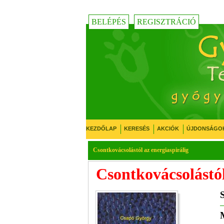
BELÉPÉS
REGISZTRÁCIÓ
KEZDŐLAP
KERESÉS
AKCIÓK
ÚJDONSÁGO
Csontkovácsolástól az energiaspirálig
Csontkovácsolástól