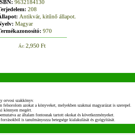
ISBN:
9632184130
Terjedelem:
208
Állapot:
Antikvár, kitűnő állapot.
Nyelv:
Magyar
Termékazonosító:
970
2,950 Ft
Ár:
y orvosi szakkönyv.
en felsorolom azokat a könyveket, melyekben szakmai magyarázat is szerepel.
rki könnyen megért.
 bemutatva az általam fontosnak tartott okokat és következményeket.
orrásokból is tanulmányozza betegsége kialakulását és gyógyítását.