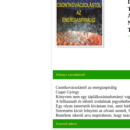
A könyv tartalmáról
Csontkovácsolástól az energiaspirálig
Csapó György
Könyvem nem egy táplálkozástudományi vag
A felhasznált és idézett irodalmak jegyzékéb
Egy olyan ismertetőt kívántam írni, amit bá
Szeretném kicsit felnyitni az olvasó szemét,
Remélem sikerül arra inspirálnom, hogy más f
A szerző művei