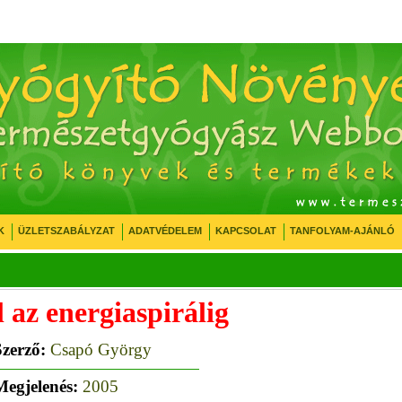
K
ÜZLETSZABÁLYZAT
ADATVÉDELEM
KAPCSOLAT
TANFOLYAM-AJÁNLÓ
 az energiaspirálig
Szerző:
Csapó György
Megjelenés:
2005