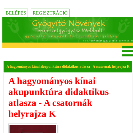
BELÉPÉS
REGISZTRÁCIÓ
A hagyományos kínai akupunktúra didaktikus atlasza - A csatornák helyrajza K
A hagyományos kínai
akupunktúra didaktikus
atlasza - A csatornák
helyrajza K