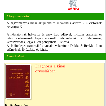
A könyv tartalmáról
A hagyományos kínai akupunktúra didaktikus atlasza - A csatornák
helyrajza K
A Főcsatornák helyrajza és azok Luo edényei, ín-izom csatornái és
letérő csatornáinak képen ábrázolt útvonalának – találkozási,
kereszteződési, egyesülési pontjainak – leírása.
A „Különleges csatornák” útvonala, valamint a DuMai és RenMai Luo
edényének ábrázolása és leírása
A szerző művei
Diagnózis a kínai
orvoslásban
B. Auteroche