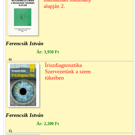
alapján 2.
Ferencsik István
Ár:
3,950 Ft
új
Íriszdiagnosztika
Szervezetünk a szem
tükrében
Ferencsik István
Ár:
2,200 Ft
Új