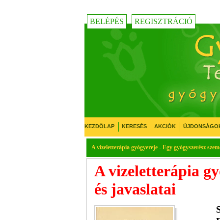
BELÉPÉS
REGISZTRÁCIÓ
KEZDŐLAP
KERESÉS
AKCIÓK
ÚJDONSÁGO
A vizeletterápia gyógyereje - Egy gyógyszerész szemé
A vizeletterápia g
és javaslatai