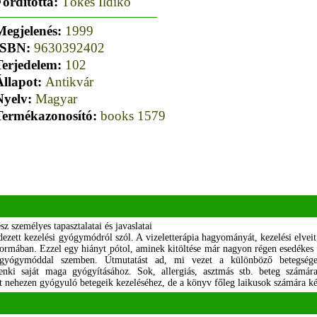
Fordította:
Tőkés Ildikó
Megjelenés:
1999
ISBN:
9630392402
Terjedelem:
102
Állapot:
Antikvár
Nyelv:
Magyar
Termékazonosító:
books 1579
z személyes tapasztalatai és javaslatai
edezett kezelési gyógymódról szól. A vizeletterápia hagyományát, kezelési elvei
ormában. Ezzel egy hiányt pótol, aminek kitöltése már nagyon régen esedékes 
s gyógymóddal szemben. Útmutatást ad, mi vezet a különböző betegsége
ndenki saját maga gyógyításához. Sok, allergiás, asztmás stb. beteg számá
t nehezen gyógyuló betegeik kezeléséhez, de a könyv főleg laikusok számára ké