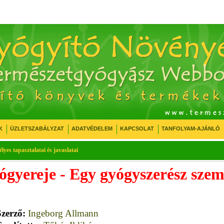
K
ÜZLETSZABÁLYZAT
ADATVÉDELEM
KAPCSOLAT
TANFOLYAM-AJÁNLÓ
lyes tapasztalatai és javaslatai
yógyereje - Egy gyógyszerész szem
Szerző:
Ingeborg Allmann