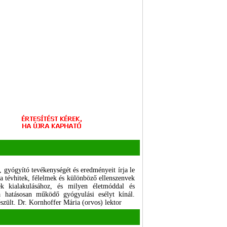
t, gyógyító tevékenységét és eredményeit írja le
a tévhitek, félelmek és különböző ellenszenvek
k kialakulásához, és milyen életmóddal és
ra hatásosan működő gyógyulási esélyt kínál.
szült. Dr. Kornhoffer Mária (orvos) lektor