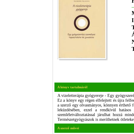
A könyv tartalmáról
A vizeletterápia gyógyereje - Egy gyógyszerés
Ez a könyv egy régen elfelejtett és újra felf
a szerző egy olvasmányos, könnyen érthető f
leküzdésében, ezzel a rendkívül hatáso
szemléletváltoztatással járulhat hozzá mi
Természetgyógyászok is meríthetnek ötleteke
A szerző művei