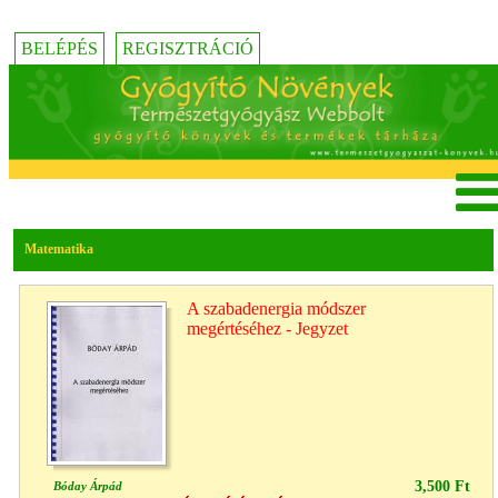
BELÉPÉS
REGISZTRÁCIÓ
Matematika
A szabadenergia módszer
megértéséhez - Jegyzet
3,500 Ft
Bóday Árpád