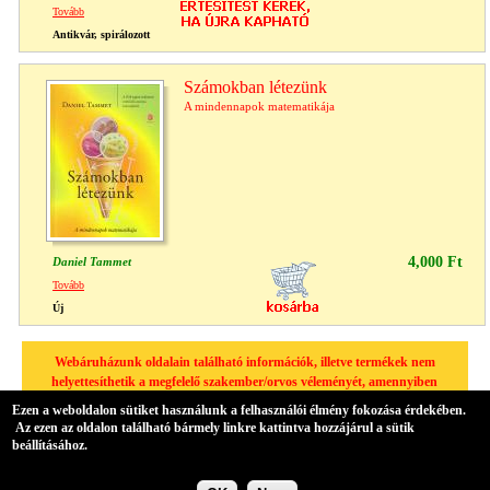
Tovább
Antikvár, spirálozott
Számokban létezünk
A mindennapok matematikája
4,000 Ft
Daniel Tammet
Tovább
Új
Webáruházunk oldalain található információk, illetve termékek nem
helyettesíthetik a megfelelő szakember/orvos véleményét, amennyiben
egészségügyi problémája van, kérjük minden esetben forduljon
Ezen a weboldalon sütiket használunk a felhasználói élmény fokozása érdekében.
háziorvosához.
Az ezen az oldalon található bármely linkre kattintva hozzájárul a sütik
beállításához.