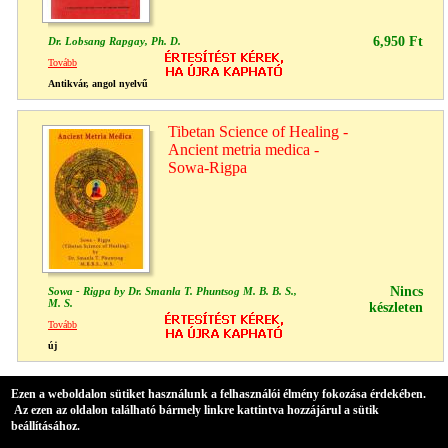
6,950 Ft
Dr. Lobsang Rapgay, Ph. D.
Tovább
Antikvár, angol nyelvű
Tibetan Science of Healing -
Ancient metria medica -
Sowa-Rigpa
Nincs
Sowa - Rigpa by Dr. Smanla T. Phuntsog M. B. B. S.,
M. S.
készleten
Tovább
új
Ezen a weboldalon sütiket használunk a felhasználói élmény fokozása érdekében.
Webáruházunk oldalain található információk, illetve termékek nem
Az ezen az oldalon található bármely linkre kattintva hozzájárul a sütik
helyettesíthetik a megfelelő szakember/orvos véleményét, amennyiben
beállításához.
egészségügyi problémája van, kérjük minden esetben forduljon