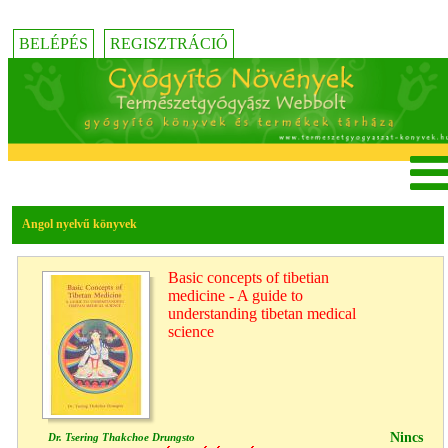
BELÉPÉS
REGISZTRÁCIÓ
Angol nyelvű könyvek
Basic concepts of tibetian
medicine - A guide to
understanding tibetan medical
science
Nincs
Dr. Tsering Thakchoe Drungsto