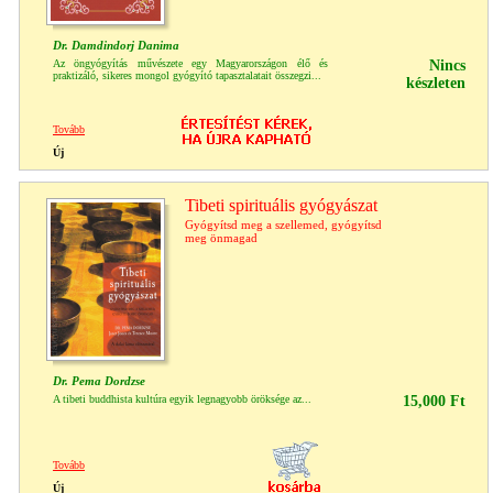
Dr. Damdindorj Danima
Az öngyógyítás művészete egy Magyarországon élő és
Nincs
praktizáló, sikeres mongol gyógyító tapasztalatait összegzi...
készleten
Tovább
Új
Tibeti spirituális gyógyászat
Gyógyítsd meg a szellemed, gyógyítsd
meg önmagad
Dr. Pema Dordzse
A tibeti buddhista kultúra egyik legnagyobb öröksége az...
15,000 Ft
Tovább
Új