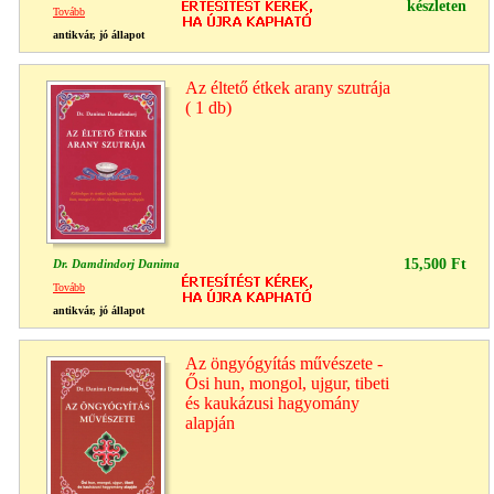
készleten
Tovább
antikvár, jó állapot
Az éltető étkek arany szutrája
( 1 db)
15,500 Ft
Dr. Damdindorj Danima
Tovább
antikvár, jó állapot
Az öngyógyítás művészete -
Ősi hun, mongol, ujgur, tibeti
és kaukázusi hagyomány
alapján