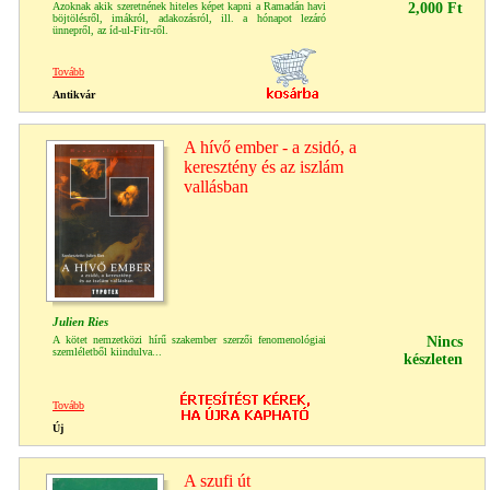
Azoknak akik szeretnének hiteles képet kapni a Ramadán havi
2,000 Ft
böjtölésről, imákról, adakozásról, ill. a hónapot lezáró
ünnepről, az íd-ul-Fitr-ről.
Tovább
Antikvár
A hívő ember - a zsidó, a
keresztény és az iszlám
vallásban
Julien Ries
A kötet nemzetközi hírű szakember szerzői fenomenológiai
Nincs
szemléletből kiindulva...
készleten
Tovább
Új
A szufi út