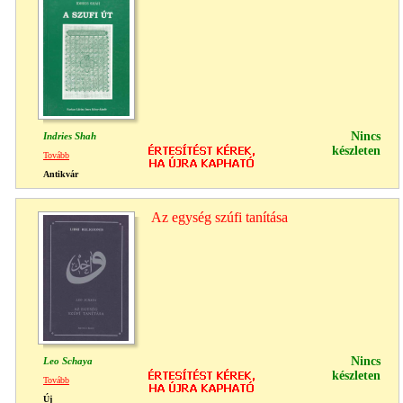
Nincs
Indries Shah
készleten
Tovább
Antikvár
Az egység szúfi tanítása
Nincs
Leo Schaya
készleten
Tovább
Új