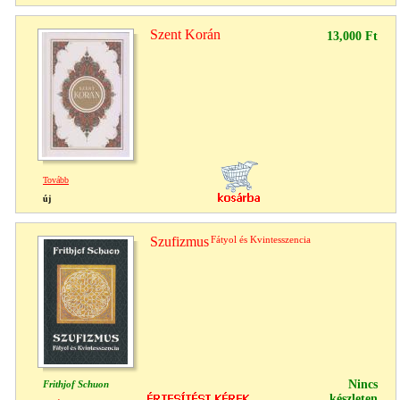
Szent Korán
13,000 Ft
Tovább
új
Szufizmus
Fátyol és Kvintesszencia
Nincs
Frithjof Schuon
készleten