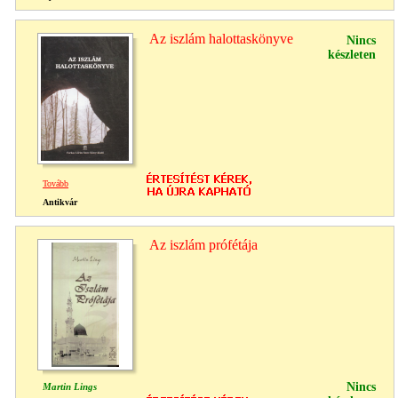
Az iszlám halottaskönyve
Nincs
készleten
Tovább
Antikvár
Az iszlám prófétája
Nincs
Martin Lings