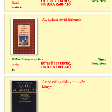
készleten
Tovább
Antikvár
Az iszlám rövid története
Nincs
William Montgomery Watt
készleten
Tovább
Új
Az öt világvallás - antikvár
könyv