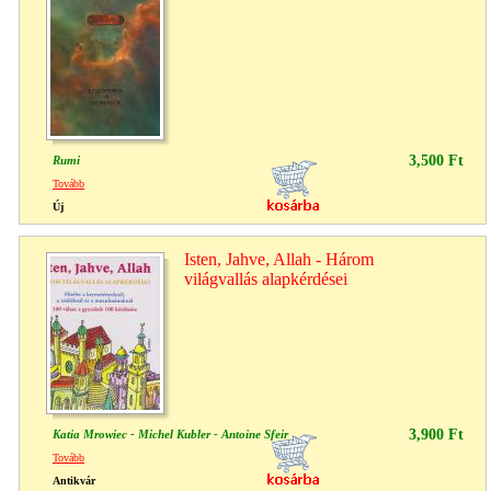
3,500 Ft
Rumi
Tovább
Új
Isten, Jahve, Allah - Három
világvallás alapkérdései
3,900 Ft
Katia Mrowiec - Michel Kubler - Antoine Sfeir
Tovább
Antikvár