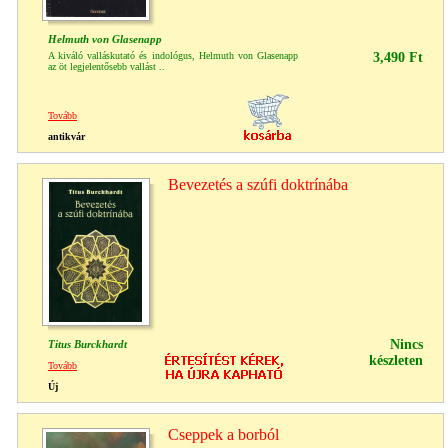
Helmuth von Glasenapp
A kiváló valláskutató és indológus, Helmuth von Glasenapp
3,490 Ft
az öt legjelentősebb vallást ..
Tovább
antikvár
Bevezetés a szúfi doktrínába
Nincs
Titus Burckhardt
készleten
Tovább
Új
Cseppek a borból