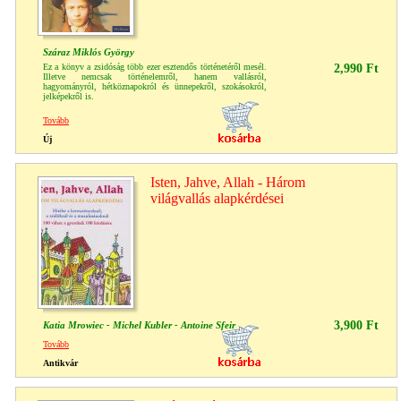
Száraz Miklós György
Ez a könyv a zsidóság több ezer esztendős történetéről mesél.
2,990 Ft
Illetve nemcsak történelemről, hanem vallásról,
hagyományról, hétköznapokról és ünnepekről, szokásokról,
jelképekről is.
Tovább
Új
Isten, Jahve, Allah - Három
világvallás alapkérdései
3,900 Ft
Katia Mrowiec - Michel Kubler - Antoine Sfeir
Tovább
Antikvár