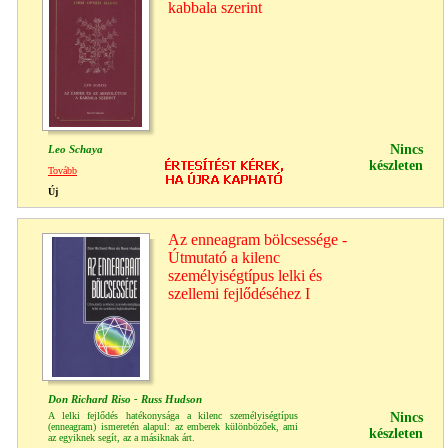
kabbala szerint
Nincs
Leo Schaya
készleten
Tovább
Új
Az enneagram bölcsessége -
Útmutató a kilenc
személyiségtípus lelki és
szellemi fejlődéséhez I
Don Richard Riso - Russ Hudson
A lelki fejlődés hatékonysága a kilenc személyiségtípus
Nincs
(enneagram) ismeretén alapul: az emberek különbözőek, ami
készleten
az egyiknek segít, az a másiknak árt.