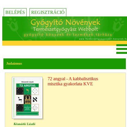
BELÉPÉS
REGISZTRÁCIÓ
Judaizmus
72 angyal - A kabbalisztikus
misztika gyakorlata KVE
Késmárki László