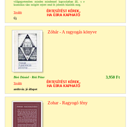
világegyetemben minden mindennel kapcsolatban áll, s e
kozmikus tánc mögött rejtett rend és jelentés húzódik meg.
Tovább
Új
Zóhár - A ragyogás könyve
3,950 Ft
Bíró Dániel - Réti Péter
Tovább
antikvár, jó állapot
Zohar - Ragyogó fény