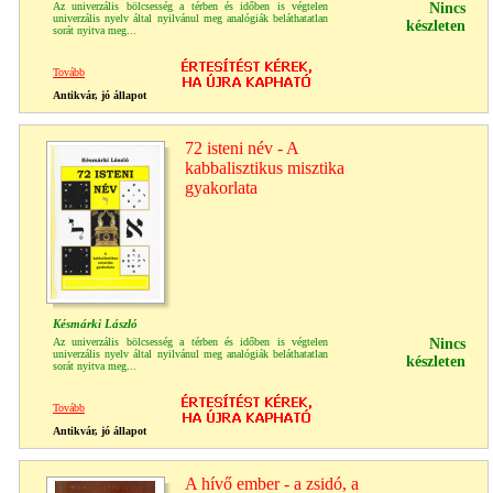
Az univerzális bölcsesség a térben és időben is végtelen
Nincs
univerzális nyelv által nyilvánul meg analógiák beláthatatlan
készleten
sorát nyitva meg...
Tovább
Antikvár, jó állapot
72 isteni név - A
kabbalisztikus misztika
gyakorlata
Késmárki László
Az univerzális bölcsesség a térben és időben is végtelen
Nincs
univerzális nyelv által nyilvánul meg analógiák beláthatatlan
készleten
sorát nyitva meg...
Tovább
Antikvár, jó állapot
A hívő ember - a zsidó, a