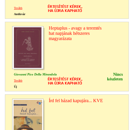
Tovább
Antikvár
Heptaplus - avagy a teremtés
hat napjának hétszeres
magyarázata
Nincs
Giovanni Pico Della Mirandola
készleten
Tovább
Új
Írd fel házad kapujára... KVE