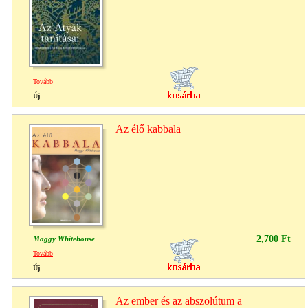
Tovább
Új
Az élő kabbala
2,700 Ft
Maggy Whitehouse
Tovább
Új
Az ember és az abszolútum a