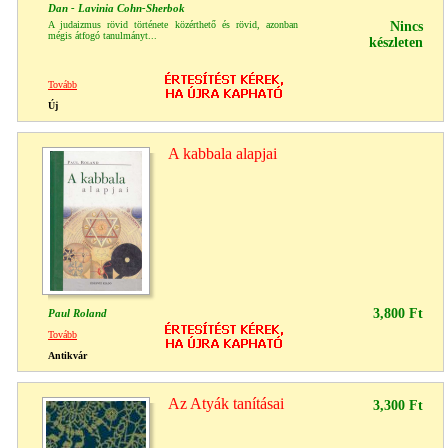
Dan - Lavinia Cohn-Sherbok
A judaizmus rövid története közérthető és rövid, azonban
Nincs
mégis átfogó tanulmányt...
készleten
Tovább
Új
A kabbala alapjai
3,800 Ft
Paul Roland
Tovább
Antikvár
Az Atyák tanításai
3,300 Ft