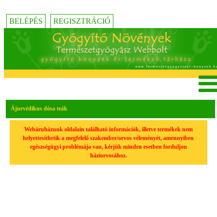
BELÉPÉS
REGISZTRÁCIÓ
Ájurvédikus dósa teák
Webáruházunk oldalain található információk, illetve termékek nem
helyettesíthetik a megfelelő szakember/orvos véleményét, amennyiben
egészségügyi problémája van, kérjük minden esetben forduljon
háziorvosához.