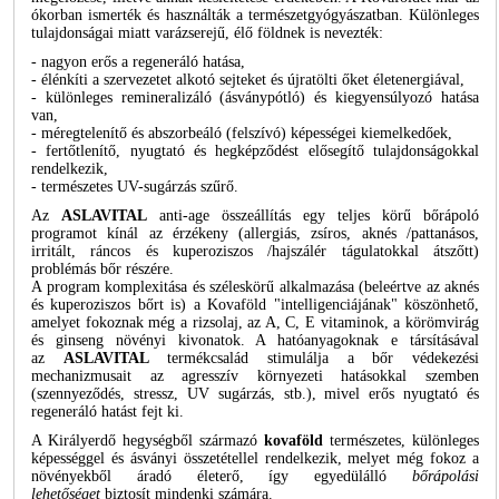
ókorban ismerték és használták a természetgyógyászatban. Különleges
tulajdonságai miatt varázserejű, élő földnek is nevezték:
- nagyon erős a regeneráló hatása,
- élénkíti a szervezetet alkotó sejteket és újratölti őket életenergiával,
- különleges remineralizáló (ásványpótló) és kiegyensúlyozó hatása
van,
- méregtelenítő és abszorbeáló (felszívó) képességei kiemelkedőek,
- fertőtlenítő, nyugtató és hegképződést elősegítő tulajdonságokkal
rendelkezik,
- természetes UV-sugárzás szűrő.
Az
ASLAVITAL
anti-age összeállítás egy teljes körű bőrápoló
programot kínál az érzékeny (allergiás, zsíros, aknés /pattanásos,
irritált, ráncos és kuperoziszos /hajszálér tágulatokkal átszőtt)
problémás bőr részére.
A program komplexitása és széleskörű alkalmazása (beleértve az aknés
és kuperoziszos bőrt is) a Kovaföld "intelligenciájának" köszönhető,
amelyet fokoznak még a rizsolaj, az A, C, E vitaminok, a körömvirág
és ginseng növényi kivonatok. A hatóanyagoknak e társításával
az
ASLAVITAL
termékcsalád stimulálja a bőr védekezési
mechanizmusait az agresszív környezeti hatásokkal szemben
(szennyeződés, stressz, UV sugárzás, stb.), mivel erős nyugtató és
regeneráló hatást fejt ki.
A Királyerdő hegységből származó
kovaföld
természetes, különleges
képességgel és ásványi összetétellel rendelkezik, melyet még fokoz a
növényekből áradó életerő, így egyedülálló
bőrápolási
lehetőséget
biztosít mindenki számára.