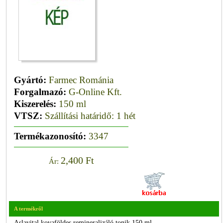
Gyártó:
Farmec Románia
Forgalmazó:
G-Online Kft.
Kiszerelés:
150 ml
VTSZ:
Szállítási határidő: 1 hét
Termékazonosító:
3347
2,400 Ft
Ár:
A termékről
Aslavital kovaföldes remineralizáló tonik 150 ml