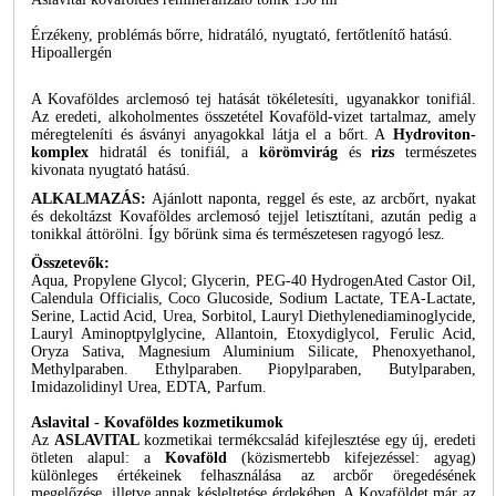
Érzékeny, problémás bőrre, hidratáló, nyugtató, fertőtlenítő hatású.
Hipoallergén
A Kovaföldes arclemosó tej hatását tökéletesíti, ugyanakkor tonifiál.
Az eredeti, alkoholmentes összetétel Kovaföld-vizet tartalmaz, amely
méregteleníti és ásványi anyagokkal látja el a bőrt. A
Hydroviton-
komplex
hidratál és tonifiál, a
körömvirág
és
rizs
természetes
kivonata nyugtató hatású.
ALKALMAZÁS:
Ajánlott naponta, reggel és este, az arcbőrt, nyakat
és dekoltázst Kovaföldes arclemosó tejjel letisztítani, azután pedig a
tonikkal áttörölni. Így bőrünk sima és természetesen ragyogó lesz.
Összetevők:
Aqua, Propylene Glycol; Glycerin, PEG-40 HydrogenAted Castor Oil,
Calendula Officialis, Coco Glucoside, Sodium Lactate, TEA-Lactate,
Serine, Lactid Acid, Urea, Sorbitol, Lauryl Diethylenediaminoglycide,
Lauryl Aminoptpylglycine, Allantoin, Etoxydiglycol, Ferulic Acid,
Oryza Sativa, Magnesium Aluminium Silicate, Phenoxyethanol,
Methylparaben. Ethylparaben. Piopylparaben, Butylparaben,
Imidazolidinyl Urea, EDTA, Parfum.
Aslavital - Kovaföldes kozmetikumok
Az
ASLAVITAL
kozmetikai termékcsalád kifejlesztése egy új, eredeti
ötleten alapul: a
Kovaföld
(közismertebb kifejezéssel: agyag)
különleges értékeinek felhasználása az arcbőr öregedésének
megelőzése, illetve annak késleltetése érdekében. A Kovaföldet már az