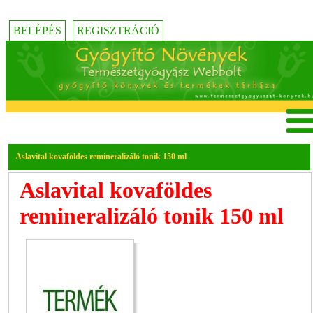
BELÉPÉS
REGISZTRÁCIÓ
Aslavital kovaföldes remineralizáló tonik 150 ml
Aslavital kovaföldes
remineralizáló tonik 150 ml