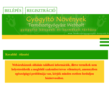
BELÉPÉS
REGISZTRÁCIÓ
Kovaföld - étkezési
Webáruházunk oldalain található információk, illetve termékek nem
helyettesíthetik a megfelelő szakember/orvos véleményét, amennyiben
egészségügyi problémája van, kérjük minden esetben forduljon
háziorvosához.