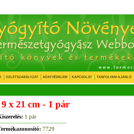
K
ÜZLETSZABÁLYZAT
ADATVÉDELEM
KAPCSOLAT
TANFOLYAM-AJÁNLÓ
 9 x 21 cm - 1 pár
iszerelés:
1 pár
Termékazonosító:
7729