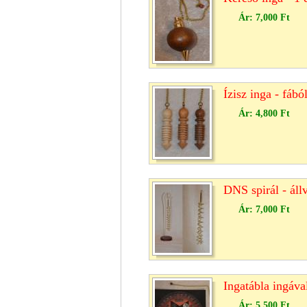
Ár:
7,000 Ft
Ízisz inga - fábó
Ár:
4,800 Ft
DNS spirál - áll
Ár:
7,000 Ft
Ingatábla ingáva
Ár:
5,500 Ft