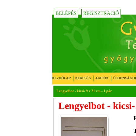
BELÉPÉS
REGISZTRÁCIÓ
KEZDŐLAP
KERESÉS
AKCIÓK
ÚJDONSÁGO
Lengyelbot - kicsi- 9 x 21 cm - 1 pár
Lengyelbot - kicsi-
K