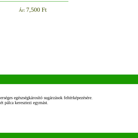
7,500 Ft
Ár:
erséges egészségkárosító sugárzások feltérképezésére.
két pálca keresztezi egymást.