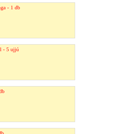
ga - 1 db
 - 5 ujjú
db
db