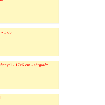
l - 1 db
vánnyal - 17x6 cm - sárgaréz
l