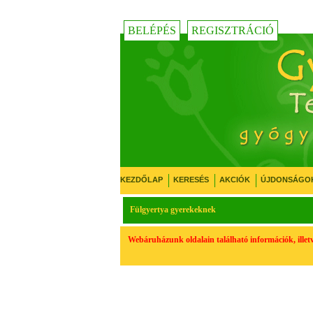
BELÉPÉS
REGISZTRÁCIÓ
KEZDŐLAP
KERESÉS
AKCIÓK
ÚJDONSÁGO
Fülgyertya gyerekeknek
Webáruházunk oldalain található információk, ille