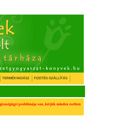
TERMÉKVADÁSZ
FIZETÉS-SZÁLLÍTÁS
egészségügyi problémája van, kérjük minden esetben