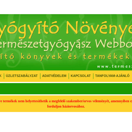
K
ÜZLETSZABÁLYZAT
ADATVÉDELEM
KAPCSOLAT
TANFOLYAM-AJÁNLÓ
tve termékek nem helyettesíthetik a megfelelő szakember/orvos véleményét, amennyiben 
forduljon háziorvosához.