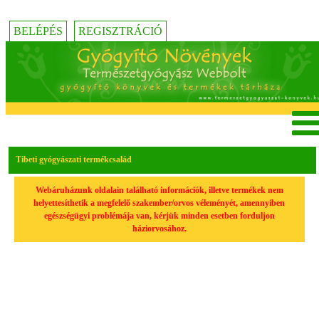
BELÉPÉS
REGISZTRÁCIÓ
Tibeti gyógyászati termékcsalád
Webáruházunk oldalain található információk, illetve termékek nem
helyettesíthetik a megfelelő szakember/orvos véleményét, amennyiben
egészségügyi problémája van, kérjük minden esetben forduljon
háziorvosához.