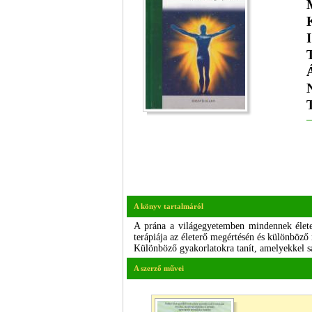
A könyv tartalmáról
A prána a világegyetemben mindennek élete
terápiája az életerő megértésén és különböz
Különböző gyakorlatokra tanít, amelyekkel sa
A szerző művei