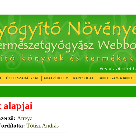
K
ÜZLETSZABÁLYZAT
ADATVÉDELEM
KAPCSOLAT
TANFOLYAM-AJÁNLÓ
 alapjai
Szerző:
Atreya
Fordította:
Tótisz András