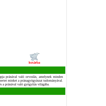
apja pránával való orvoslás, amelynek minden
mertet minket a pránagyógyászat tudományával.
s a pránával való gyógyítás világába.