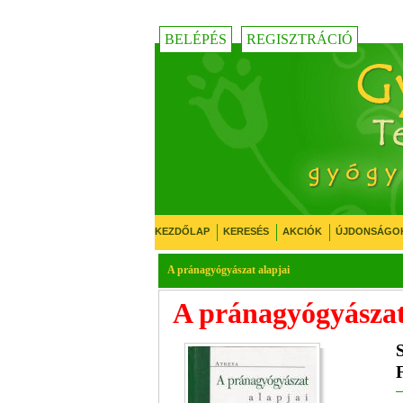
BELÉPÉS
REGISZTRÁCIÓ
KEZDŐLAP
KERESÉS
AKCIÓK
ÚJDONSÁGO
A pránagyógyászat alapjai
A pránagyógyászat