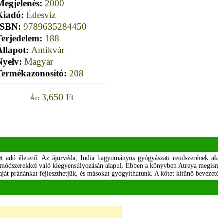
Megjelenés:
2000
Kiadó:
Édesvíz
ISBN:
9789635284450
Terjedelem:
188
Állapot:
Antikvár
Nyelv:
Magyar
Termékazonosító:
208
3,650 Ft
Ár:
t adó életerő. Az ájurvéda, India hagyományos gyógyászati rendszerének al
ő módszerekkel való kiegyensúlyozásán alapul. Ebben a könyvben Atreya megis
ját pránánkat fejleszthetjük, és másokat gyógyíthatunk. A kötet kitűnő bevezeté