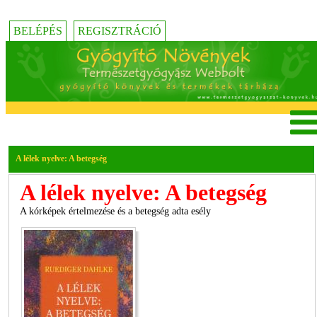
BELÉPÉS
REGISZTRÁCIÓ
A lélek nyelve: A betegség
A lélek nyelve: A betegség
A kórképek értelmezése és a betegség adta esély