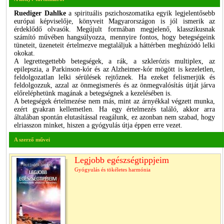
Ruediger Dahlke
a spirituális pszichoszomatika egyik legjelentősebb
európai képviselője, könyveit Magyarországon is jól ismerik az
érdeklődő olvasók. Megújult formában megjelenő, klasszikusnak
számító művében hangsúlyozza, mennyire fontos, hogy betegségeink
tüneteit, üzeneteit értelmezve megtaláljuk a háttérben meghúzódó lelki
okokat.
A legrettegettebb betegségek, a rák, a szklerózis multiplex, az
epilepszia, a Parkinson-kór és az Alzheimer-kór mögött is kezeletlen,
feldolgozatlan lelki sérülések rejtőznek. Ha ezeket felismerjük és
feldolgozzuk, azzal az önmegismerés és az önmegvalósítás útját járva
előreléphetünk magának a betegségnek a kezelésében is.
A betegségek értelmezése nem más, mint az árnyékkal végzett munka,
ezért gyakran kellemetlen. Ha egy értelmezés találó, akkor arra
általában spontán elutasítással reagálunk, ez azonban nem szabad, hogy
elriasszon minket, hiszen a gyógyulás útja éppen erre vezet.
A szerző művei
Legjobb egészségtippjeim
Gyógyulás és tökéletes harmónia