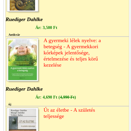
Ruediger Dahlke
Ár:
3,500 Ft
Antikvár
A gyermeki lélek nyelve: a
betegség - A gyermekkori
kórképek jelentősége,
értelmezése és teljes körű
kezelése
Ruediger Dahlke
Ár:
4,690 Ft
(
4,990 Ft
)
új
Út az életbe - A születés
teljessége