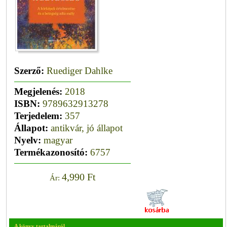
Szerző:
Ruediger Dahlke
Megjelenés:
2018
ISBN:
9789632913278
Terjedelem:
357
Állapot:
antikvár, jó állapot
Nyelv:
magyar
Termékazonosító:
6757
4,990 Ft
Ár:
A könyv tartalmáról