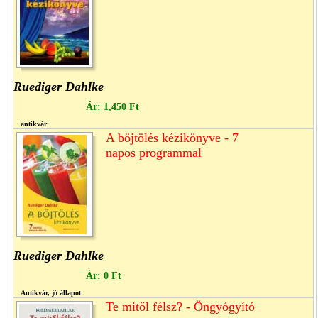
Ruediger Dahlke
Ár:
1,450 Ft
antikvár
A böjtölés kézikönyve - 7
napos programmal
Ruediger Dahlke
Ár:
0 Ft
Antikvár, jó állapot
Te mitől félsz? - Öngyógyító